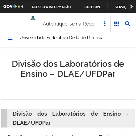
ACESSO À INFORMAÇÃO
PARTICIPE
SERVIÇOS
Casa Civil da Presidência da República
IR
Autentique-se na Rede
PARA
Ministério da Justiça
O
Universidade Federal do Delta do Parnaíba
CONTEÚDO
Ministério da Defesa
Ministério das Relações Exteriores
Divisão dos Laboratórios de
Ministério da Fazenda
Ensino – DLAE/UFDPar
Ministério dos Transportes, Portos e Aviação Civil
Ministério da Agricultura, Pecuária e Abastecimento
Divisão dos Laboratórios de Ensino -
Ministério da Educação
DLAE/UFDPar
Ministério da Cultura