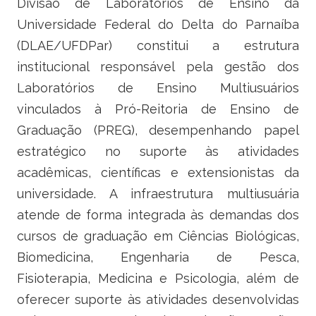
Divisão de Laboratórios de Ensino da
Ministério do Trabalho
Universidade Federal do Delta do Parnaíba
(DLAE/UFDPar) constitui a estrutura
Ministério do Desenvolvimento Social
institucional responsável pela gestão dos
Ministério da Saúde
Laboratórios de Ensino Multiusuários
vinculados à Pró-Reitoria de Ensino de
Ministério da Indústria, Comércio Exterior e Serviços
Graduação (PREG), desempenhando papel
estratégico no suporte às atividades
Ministério de Minas e Energia
acadêmicas, científicas e extensionistas da
Ministério do Planejamento, Desenvolvimento e Gestão
universidade. A infraestrutura multiusuária
atende de forma integrada às demandas dos
Ministério da Ciência, Tecnologia, Inovações e Comunicações
cursos de graduação em Ciências Biológicas,
Ministério do Meio Ambiente
Biomedicina, Engenharia de Pesca,
Fisioterapia, Medicina e Psicologia, além de
Ministério do Esporte
oferecer suporte às atividades desenvolvidas