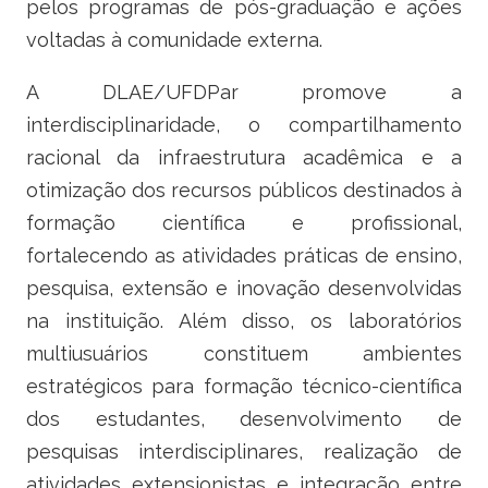
pelos programas de pós-graduação e ações
Ministério do Turismo
voltadas à comunidade externa.
Ministério da Integração Nacional
A DLAE/UFDPar promove a
Ministério das Cidades
interdisciplinaridade, o compartilhamento
racional da infraestrutura acadêmica e a
Ministério da Transparência e Controladoria-Geral da União
otimização dos recursos públicos destinados à
Ministério dos Direitos Humanos
formação científica e profissional,
fortalecendo as atividades práticas de ensino,
Secretaria-Geral da Presidência da República
pesquisa, extensão e inovação desenvolvidas
na instituição. Além disso, os laboratórios
Gabinete de Segurança Institucional
multiusuários constituem ambientes
Advocacia-Geral da União
estratégicos para formação técnico-científica
dos estudantes, desenvolvimento de
Banco Central do Brasil
pesquisas interdisciplinares, realização de
atividades extensionistas e integração entre