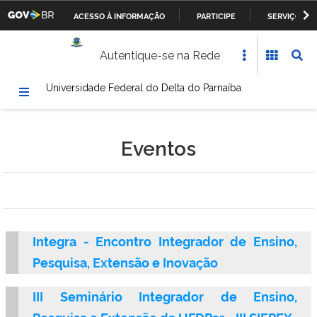
ACESSO À INFORMAÇÃO
PARTICIPE
SERVIÇOS
Casa Civil da Presidência da República
IR
Autentique-se na Rede
PARA
Ministério da Justiça
O
Universidade Federal do Delta do Parnaíba
CONTEÚDO
Ministério da Defesa
Ministério das Relações Exteriores
Eventos
Ministério da Fazenda
Ministério dos Transportes, Portos e Aviação Civil
Ministério da Agricultura, Pecuária e Abastecimento
Integra - Encontro Integrador de Ensino,
Pesquisa, Extensão e Inovação
Ministério da Educação
III Seminário Integrador de Ensino,
Ministério da Cultura