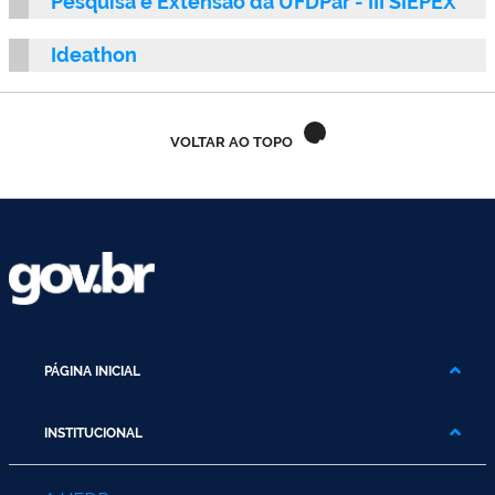
Pesquisa e Extensão da UFDPar - III SIEPEX
Ministério do Trabalho
Ideathon
Ministério do Desenvolvimento Social
Ministério da Saúde
VOLTAR AO TOPO
Ministério da Indústria, Comércio Exterior e Serviços
Ministério de Minas e Energia
Ministério do Planejamento, Desenvolvimento e Gestão
Ministério da Ciência, Tecnologia, Inovações e Comunicações
PÁGINA INICIAL
Ministério do Meio Ambiente
INSTITUCIONAL
Ministério do Esporte