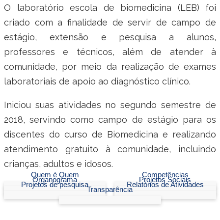
O laboratório escola de biomedicina (LEB) foi
Ministério do Trabalho
criado com a finalidade de servir de campo de
Ministério do Desenvolvimento Social
estágio, extensão e pesquisa a alunos,
professores e técnicos, além de atender à
Ministério da Saúde
comunidade, por meio da realização de exames
laboratoriais de apoio ao diagnóstico clínico.
Ministério da Indústria, Comércio Exterior e Serviços
Iniciou suas atividades no segundo semestre de
Ministério de Minas e Energia
2018, servindo como campo de estágio para os
Ministério do Planejamento, Desenvolvimento e Gestão
discentes do curso de Biomedicina e realizando
atendimento gratuito à comunidade, incluindo
Ministério da Ciência, Tecnologia, Inovações e Comunicações
crianças, adultos e idosos.
Quem é Quem
Competências
Ministério do Meio Ambiente
Organograma
Projetos Sociais
Projetos de pesquisa
Relatórios de Atividades
Transparência
Ministério do Esporte