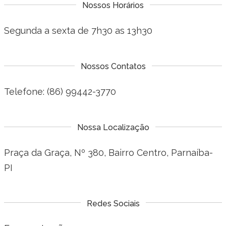
Ministério do Turismo
Nossos Horários
Ministério da Integração Nacional
Segunda a sexta de 7h30 as 13h30
Ministério das Cidades
Nossos Contatos
Ministério da Transparência e Controladoria-Geral da União
Telefone: (86) 99442-3770
Ministério dos Direitos Humanos
Secretaria-Geral da Presidência da República
Nossa Localização
Gabinete de Segurança Institucional
Praça da Graça, Nº 380, Bairro Centro, Parnaíba-
PI
Advocacia-Geral da União
Banco Central do Brasil
Redes Sociais