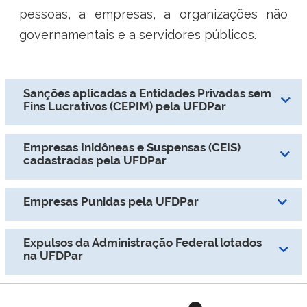
pessoas, a empresas, a organizações não
Ministério do Trabalho
governamentais e a servidores públicos.
Ministério do Desenvolvimento Social
Ministério da Saúde
Sanções aplicadas a Entidades Privadas sem
Fins Lucrativos (CEPIM) pela UFDPar
Ministério da Indústria, Comércio Exterior e Serviços
Empresas Inidôneas e Suspensas (CEIS)
Ministério de Minas e Energia
cadastradas pela UFDPar
Ministério do Planejamento, Desenvolvimento e Gestão
Empresas Punidas pela UFDPar
Ministério da Ciência, Tecnologia, Inovações e Comunicações
Expulsos da Administração Federal lotados
Ministério do Meio Ambiente
na UFDPar
Ministério do Esporte