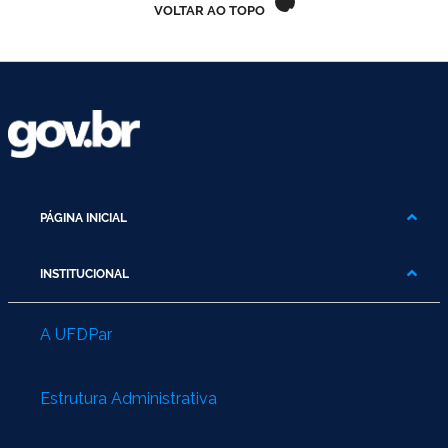
Ministério do Turismo
VOLTAR AO TOPO
Ministério da Integração Nacional
Ministério das Cidades
Ministério da Transparência e Controladoria-Geral da União
Ministério dos Direitos Humanos
PÁGINA INICIAL
Secretaria-Geral da Presidência da República
INSTITUCIONAL
Gabinete de Segurança Institucional
A UFDPar
Advocacia-Geral da União
Banco Central do Brasil
Estrutura Administrativa