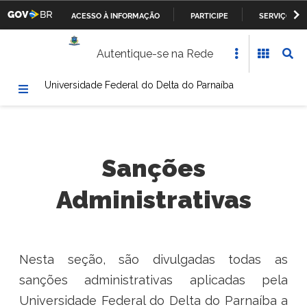
ACESSO À INFORMAÇÃO
PARTICIPE
SERVIÇOS
Casa Civil da Presidência da República
IR
Autentique-se na Rede
PARA
Ministério da Justiça
O
Universidade Federal do Delta do Parnaíba
CONTEÚDO
Ministério da Defesa
Ministério das Relações Exteriores
Ministério da Fazenda
Sanções
Administrativas
Ministério dos Transportes, Portos e Aviação Civil
Ministério da Agricultura, Pecuária e Abastecimento
Ministério da Educação
Nesta seção, são divulgadas todas as
sanções administrativas aplicadas pela
Ministério da Cultura
Universidade Federal do Delta do Parnaíba a