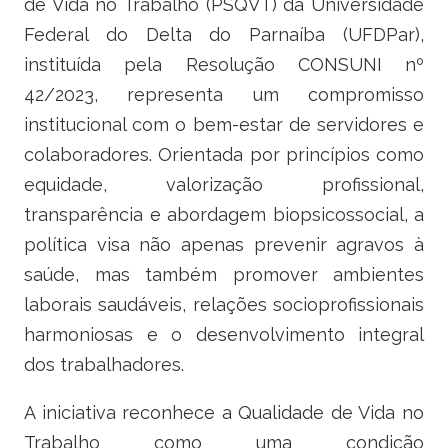
de Vida no Trabalho (PSQVT) da Universidade
Ministério do Trabalho
Federal do Delta do Parnaíba (UFDPar),
instituída pela Resolução CONSUNI nº
Ministério do Desenvolvimento Social
42/2023, representa um compromisso
Ministério da Saúde
institucional com o bem-estar de servidores e
colaboradores. Orientada por princípios como
Ministério da Indústria, Comércio Exterior e Serviços
equidade, valorização profissional,
transparência e abordagem biopsicossocial, a
Ministério de Minas e Energia
política visa não apenas prevenir agravos à
Ministério do Planejamento, Desenvolvimento e Gestão
saúde, mas também promover ambientes
laborais saudáveis, relações socioprofissionais
Ministério da Ciência, Tecnologia, Inovações e Comunicações
harmoniosas e o desenvolvimento integral
Ministério do Meio Ambiente
dos trabalhadores.
Ministério do Esporte
A iniciativa reconhece a Qualidade de Vida no
Trabalho como uma condição