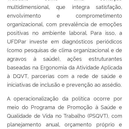
Ministério do Turismo
multidimensional, que integra satisfação,
envolvimento e comprometimento
Ministério da Integração Nacional
organizacional, com prevalência de emoções
Ministério das Cidades
positivas no ambiente laboral. Para isso, a
UFDPar investe em diagnósticos periódicos
Ministério da Transparência e Controladoria-Geral da União
(como pesquisas de clima organizacional e de
Ministério dos Direitos Humanos
agravos à saúde), ações estruturantes
baseadas na Ergonomia da Atividade Aplicada
Secretaria-Geral da Presidência da República
à DQVT, parcerias com a rede de saúde e
iniciativas de inclusão e prevenção ao assédio.
Gabinete de Segurança Institucional
A operacionalização da política ocorre por
Advocacia-Geral da União
meio do Programa de Promoção à Saúde e
Banco Central do Brasil
Qualidade de Vida no Trabalho (PSQVT), com
planejamento anual, orçamento próprio e