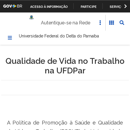
ACESSO À INFORMAÇÃO
PARTICIPE
SERVIÇOS
Casa Civil da Presidência da República
IR
Autentique-se na Rede
PARA
Ministério da Justiça
O
Universidade Federal do Delta do Parnaíba
CONTEÚDO
Ministério da Defesa
Ministério das Relações Exteriores
Qualidade de Vida no Trabalho
Ministério da Fazenda
na UFDPar
Ministério dos Transportes, Portos e Aviação Civil
Ministério da Agricultura, Pecuária e Abastecimento
Ministério da Educação
A Política de Promoção à Saúde e Qualidade
Ministério da Cultura