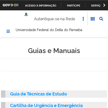
ACESSO À INFORMAÇÃO
PARTICIPE
SERVIÇOS
Casa Civil da Presidência da República
IR
Autentique-se na Rede
PARA
Ministério da Justiça
O
Universidade Federal do Delta do Parnaíba
CONTEÚDO
Ministério da Defesa
Ministério das Relações Exteriores
Guias e Manuais
Ministério da Fazenda
Ministério dos Transportes, Portos e Aviação Civil
Ministério da Agricultura, Pecuária e Abastecimento
Ministério da Educação
Guia de Técnicas de Estudo
Ministério da Cultura
Cartilha de Urgência e Emergência