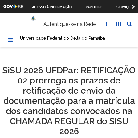
ACESSO À INFORMAÇÃO
PARTICIPE
SERVIÇOS
Casa Civil da Presidência da República
IR
Autentique-se na Rede
PARA
Ministério da Justiça
O
Universidade Federal do Delta do Parnaíba
CONTEÚDO
Ministério da Defesa
Ministério das Relações Exteriores
SiSU 2026 UFDPar: RETIFICAÇÃO
Ministério da Fazenda
02 prorroga os prazos de
Ministério dos Transportes, Portos e Aviação Civil
retificação de envio da
documentação para a matrícula
Ministério da Agricultura, Pecuária e Abastecimento
dos candidatos convocados na
Ministério da Educação
CHAMADA REGULAR do SISU
2026
Ministério da Cultura