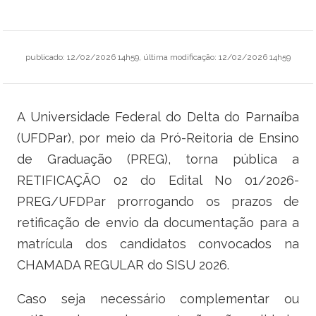
Ministério do Trabalho
Ministério do Desenvolvimento Social
publicado
:
12/02/2026 14h59
,
última modificação
:
12/02/2026 14h59
Ministério da Saúde
A Universidade Federal do Delta do Parnaíba
Ministério da Indústria, Comércio Exterior e Serviços
(UFDPar), por meio da Pró-Reitoria de Ensino
Ministério de Minas e Energia
de Graduação (PREG), torna pública a
RETIFICAÇÃO 02 do Edital No 01/2026-
Ministério do Planejamento, Desenvolvimento e Gestão
PREG/UFDPar prorrogando os prazos de
Ministério da Ciência, Tecnologia, Inovações e Comunicações
retificação de envio da documentação para a
matrícula dos candidatos convocados na
Ministério do Meio Ambiente
CHAMADA REGULAR do SISU 2026.
Ministério do Esporte
Caso seja necessário complementar ou