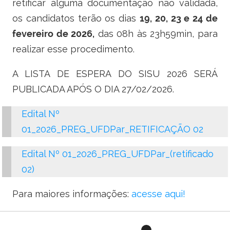
retificar alguma documentação não validada,
Ministério do Turismo
os candidatos terão os dias
19, 20, 23 e 24 de
Ministério da Integração Nacional
fevereiro de 2026,
das 08h às 23h59min, para
realizar esse procedimento.
Ministério das Cidades
A LISTA DE ESPERA DO SISU 2026 SERÁ
Ministério da Transparência e Controladoria-Geral da União
PUBLICADA APÓS O DIA 27/02/2026.
Ministério dos Direitos Humanos
Edital Nº
Secretaria-Geral da Presidência da República
01_2026_PREG_UFDPar_RETIFICAÇÃO 02
Gabinete de Segurança Institucional
Edital Nº 01_2026_PREG_UFDPar_(retificado
02)
Advocacia-Geral da União
Para maiores informações:
acesse aqui!
Banco Central do Brasil