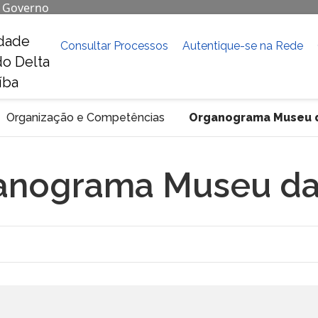
e Governo
dade
Consultar Processos
Autentique-se na Rede
do Delta
íba
Organização e Competências
Organograma Museu d
anograma Museu da 