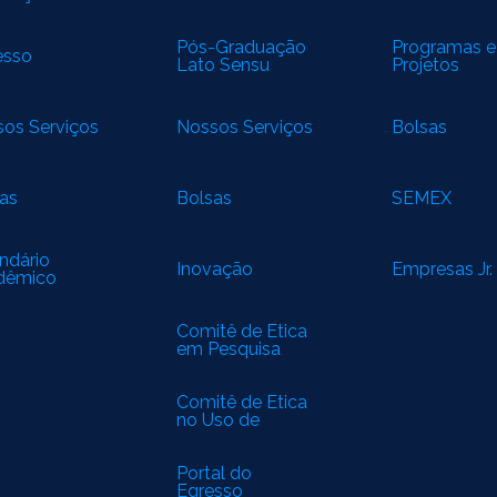
Pós-Graduação
Programas e
esso
Lato Sensu
Projetos
os Serviços
Nossos Serviços
Bolsas
as
Bolsas
SEMEX
ndário
Inovação
Empresas Jr.
dêmico
Comitê de Ética
em Pesquisa
(CEP)
Comitê de Ética
no Uso de
Animais (CEUA)
Portal do
Egresso