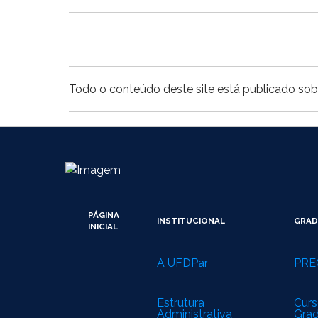
Todo o conteúdo deste site está publicado sob
PÁGINA
INSTITUCIONAL
GRA
INICIAL
A UFDPar
PRE
Estrutura
Curs
Administrativa
Gra