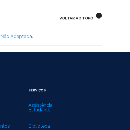
VOLTAR AO TOPO
0 Não Adaptada
.
SERVIÇOS
Assistência
Estudantil
entos
Biblioteca