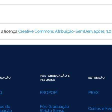
 a licença
Creative Commons Atribuição-SemDerivações 3.
PÓS-GRADUAÇÃO E
DUAÇÃO
EXTENSÃO
PESQUISA
G
PROPOPI
PREX
os de
Pós-Graduação
Cursos e Ev
duação
Stricto Sensu