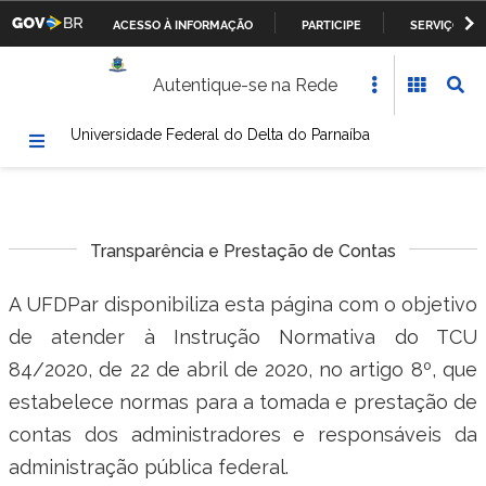
ACESSO À INFORMAÇÃO
PARTICIPE
SERVIÇOS
Casa Civil da Presidência da República
IR
Autentique-se na Rede
PARA
Ministério da Justiça
O
Universidade Federal do Delta do Parnaíba
CONTEÚDO
Ministério da Defesa
Ministério das Relações Exteriores
Transparência e Prestação de Contas
Ministério da Fazenda
A UFDPar disponibiliza esta página com o objetivo
Ministério dos Transportes, Portos e Aviação Civil
de atender à
Instrução Normativa do TCU
Ministério da Agricultura, Pecuária e Abastecimento
84/2020, de 22 de abril de 2020, no artigo 8º
, que
estabelece normas para a tomada e prestação de
Ministério da Educação
contas dos administradores e responsáveis da
Ministério da Cultura
administração pública federal.