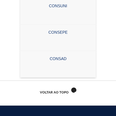
Ministério do Turismo
CONSUNI
Ministério da Integração Nacional
Ministério das Cidades
CONSEPE
Ministério da Transparência e Controladoria-Geral da União
Ministério dos Direitos Humanos
CONSAD
Secretaria-Geral da Presidência da República
Gabinete de Segurança Institucional
Advocacia-Geral da União
VOLTAR AO TOPO
Banco Central do Brasil