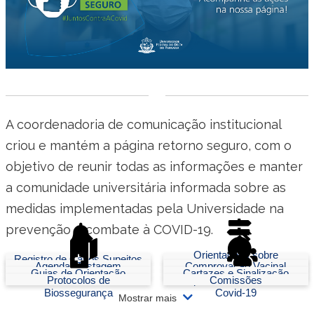
Ministério do Trabalho
Ministério do Desenvolvimento Social
Ministério da Saúde
Ministério da Indústria, Comércio Exterior e Serviços
A coordenadoria de comunicação institucional
criou e mantém a página retorno seguro, com o
Ministério de Minas e Energia
objetivo de reunir todas as informações e manter
Ministério do Planejamento, Desenvolvimento e Gestão
a comunidade universitária informada sobre as
medidas implementadas pela Universidade na
Ministério da Ciência, Tecnologia, Inovações e Comunicações
prevenção e combate à COVID-19.
Ministério do Meio Ambiente
Orientações sobre
Registro de Casos Supeitos
Agendar Testagem
Comprovação Vacinal
afastamento de casos
Guias de Orientação
Cartazes e Sinalização
Protocolos de
suspeitos/confirmados de
Comissões
Ministério do Esporte
Biossegurança
Covid-19
Mostrar mais