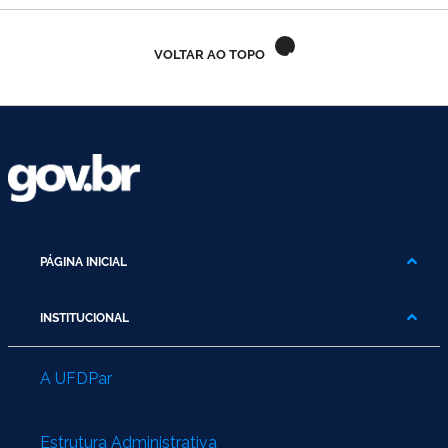
Ministério do Turismo
VOLTAR AO TOPO
Ministério da Integração Nacional
Ministério das Cidades
Ministério da Transparência e Controladoria-Geral da União
Ministério dos Direitos Humanos
Secretaria-Geral da Presidência da República
PÁGINA INICIAL
Gabinete de Segurança Institucional
INSTITUCIONAL
Advocacia-Geral da União
A UFDPar
Banco Central do Brasil
Estrutura Administrativa