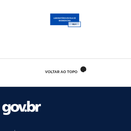
Ministério do Trabalho
Ministério do Desenvolvimento Social
Ministério da Saúde
Ministério da Indústria, Comércio Exterior e Serviços
Ministério de Minas e Energia
VOLTAR AO TOPO
Ministério do Planejamento, Desenvolvimento e Gestão
Ministério da Ciência, Tecnologia, Inovações e Comunicações
Ministério do Meio Ambiente
Ministério do Esporte