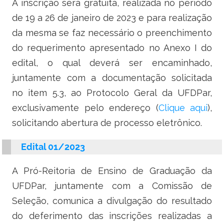
A inscrição será gratuita, realizada no período
Ministério do Turismo
de 19 a 26 de janeiro de 2023 e para realização
Ministério da Integração Nacional
da mesma se faz necessário o preenchimento
do requerimento apresentado no Anexo I do
Ministério das Cidades
edital, o qual deverá ser encaminhado,
Ministério da Transparência e Controladoria-Geral da União
juntamente com a documentação solicitada
no item 5.3, ao Protocolo Geral da UFDPar,
Ministério dos Direitos Humanos
exclusivamente pelo endereço (
Clique aqui
),
solicitando abertura de processo eletrônico.
Secretaria-Geral da Presidência da República
Edital 01/2023
Gabinete de Segurança Institucional
A Pró-Reitoria de Ensino de Graduação da
Advocacia-Geral da União
UFDPar, juntamente com a Comissão de
Banco Central do Brasil
Seleção, comunica a divulgação do resultado
do deferimento das inscrições realizadas a