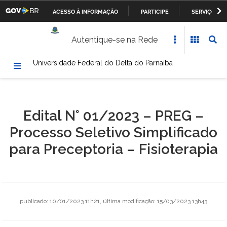
ACESSO À INFORMAÇÃO
PARTICIPE
SERVIÇOS
Casa Civil da Presidência da República
IR
Autentique-se na Rede
PARA
Ministério da Justiça
O
Universidade Federal do Delta do Parnaíba
CONTEÚDO
Ministério da Defesa
Ministério das Relações Exteriores
Edital N° 01/2023 – PREG –
Ministério da Fazenda
Processo Seletivo Simplificado
Ministério dos Transportes, Portos e Aviação Civil
para Preceptoria – Fisioterapia
Ministério da Agricultura, Pecuária e Abastecimento
Ministério da Educação
publicado
:
10/01/2023 11h21
,
última modificação
:
15/03/2023 13h43
Ministério da Cultura