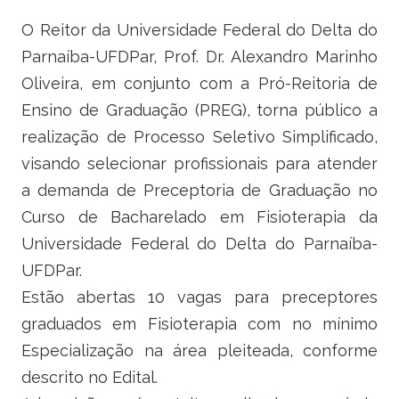
Ministério do Trabalho
O Reitor da Universidade Federal do Delta do
Parnaíba-UFDPar, Prof. Dr. Alexandro Marinho
Ministério do Desenvolvimento Social
Oliveira, em conjunto com a Pró-Reitoria de
Ministério da Saúde
Ensino de Graduação (PREG), torna público a
realização de Processo Seletivo Simplificado,
Ministério da Indústria, Comércio Exterior e Serviços
visando selecionar profissionais para atender
a demanda de Preceptoria de Graduação no
Ministério de Minas e Energia
Curso de Bacharelado em Fisioterapia da
Ministério do Planejamento, Desenvolvimento e Gestão
Universidade Federal do Delta do Parnaíba-
UFDPar.
Ministério da Ciência, Tecnologia, Inovações e Comunicações
Estão abertas 10 vagas para preceptores
Ministério do Meio Ambiente
graduados em Fisioterapia com no mínimo
Especialização na área pleiteada, conforme
Ministério do Esporte
descrito no Edital.