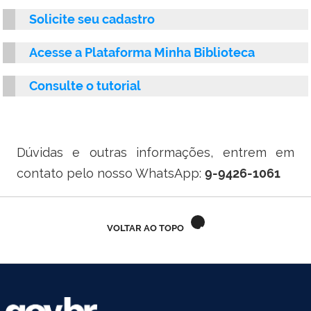
Ministério do Turismo
Solicite seu cadastro
Ministério da Integração Nacional
Acesse a Plataforma Minha Biblioteca
Ministério das Cidades
Consulte o tutorial
Ministério da Transparência e Controladoria-Geral da União
Ministério dos Direitos Humanos
Dúvidas e outras informações, entrem em
Secretaria-Geral da Presidência da República
contato pelo nosso WhatsApp:
9-9426-1061
Gabinete de Segurança Institucional
VOLTAR AO TOPO
Advocacia-Geral da União
Banco Central do Brasil