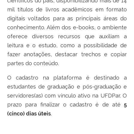
científicos do país, disponibilizando mais de 14
Ministério do Trabalho
mil títulos de livros acadêmicos em formato
digitais voltados para as principais áreas do
Ministério do Desenvolvimento Social
conhecimento. Além dos e-books, o ambiente
Ministério da Saúde
oferece diversos recursos que auxiliam a
leitura e o estudo, como a possibilidade de
Ministério da Indústria, Comércio Exterior e Serviços
fazer anotações, destacar trechos e copiar
partes do conteúdo.
Ministério de Minas e Energia
O cadastro na plataforma é destinado a
Ministério do Planejamento, Desenvolvimento e Gestão
estudantes de graduação e pós-graduação e
Ministério da Ciência, Tecnologia, Inovações e Comunicações
servidores(as) com vínculo ativo na UFDPar. O
prazo para finalizar o cadastro é de até
5
Ministério do Meio Ambiente
(cinco) dias úteis
.
Ministério do Esporte