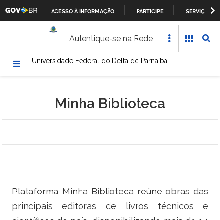
ACESSO À INFORMAÇÃO
PARTICIPE
SERVIÇOS
Casa Civil da Presidência da República
IR
Autentique-se na Rede
PARA
Ministério da Justiça
O
Universidade Federal do Delta do Parnaíba
CONTEÚDO
Ministério da Defesa
Ministério das Relações Exteriores
Minha Biblioteca
Ministério da Fazenda
Ministério dos Transportes, Portos e Aviação Civil
Ministério da Agricultura, Pecuária e Abastecimento
Ministério da Educação
Plataforma Minha Biblioteca reúne obras das
principais editoras de livros técnicos e
Ministério da Cultura