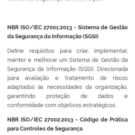
Ministério do Turismo
Ministério da Integração Nacional
NBR ISO/IEC 27001:2013 - Sistema de Gestão
Ministério das Cidades
da Segurança da Informação (SGSI)
Ministério da Transparência e Controladoria-Geral da União
Define requisitos para criar, implementar,
manter e melhorar um Sistema de Gestão da
Ministério dos Direitos Humanos
Segurança da Informação (SGSI). Direcionada
Secretaria-Geral da Presidência da República
para avaliação e tratamento de riscos
adaptados às necessidades da organização,
Gabinete de Segurança Institucional
garantindo proteção de dados e
Advocacia-Geral da União
conformidade com objetivos estratégicos.
Banco Central do Brasil
NBR ISO/IEC 27002:2013 - Código de Prática
para Controles de Segurança