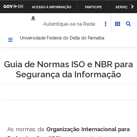
ACESSO À INFORMAÇÃO
PARTICIPE
SERVIÇOS
Casa Civil da Presidência da República
IR
Autentique-se na Rede
PARA
Ministério da Justiça
O
Universidade Federal do Delta do Parnaíba
CONTEÚDO
Ministério da Defesa
Ministério das Relações Exteriores
Guia de Normas ISO e NBR para
Ministério da Fazenda
Segurança da Informação
Ministério dos Transportes, Portos e Aviação Civil
Ministério da Agricultura, Pecuária e Abastecimento
Ministério da Educação
As normas da
Organização Internacional para
Ministério da Cultura