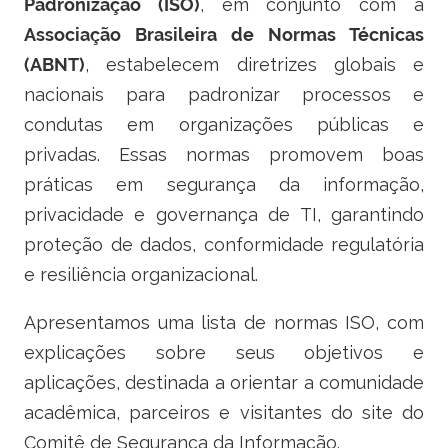
Padronização (ISO)
, em conjunto com a
Ministério do Trabalho
Associação Brasileira de Normas Técnicas
(ABNT)
, estabelecem diretrizes globais e
Ministério do Desenvolvimento Social
nacionais para padronizar processos e
Ministério da Saúde
condutas em organizações públicas e
privadas. Essas normas promovem boas
Ministério da Indústria, Comércio Exterior e Serviços
práticas em segurança da informação,
privacidade e governança de TI, garantindo
Ministério de Minas e Energia
proteção de dados, conformidade regulatória
Ministério do Planejamento, Desenvolvimento e Gestão
e resiliência organizacional.
Ministério da Ciência, Tecnologia, Inovações e Comunicações
Apresentamos uma lista de normas ISO, com
explicações sobre seus objetivos e
Ministério do Meio Ambiente
aplicações, destinada a orientar a comunidade
Ministério do Esporte
acadêmica, parceiros e visitantes do site do
Comitê de Segurança da Informação.