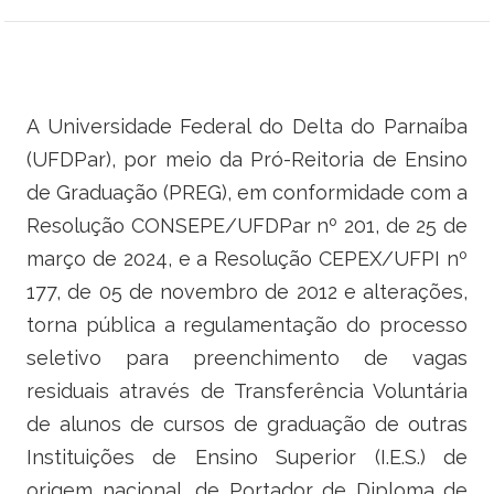
Ministério do Trabalho
Ministério do Desenvolvimento Social
A Universidade Federal do Delta do Parnaíba
Ministério da Saúde
(UFDPar), por meio da Pró-Reitoria de Ensino
Ministério da Indústria, Comércio Exterior e Serviços
de Graduação (PREG), em conformidade com a
Resolução CONSEPE/UFDPar nº 201, de 25 de
Ministério de Minas e Energia
março de 2024, e a Resolução CEPEX/UFPI nº
177, de 05 de novembro de 2012 e alterações,
Ministério do Planejamento, Desenvolvimento e Gestão
torna pública a regulamentação do processo
Ministério da Ciência, Tecnologia, Inovações e Comunicações
seletivo para preenchimento de vagas
residuais através de Transferência Voluntária
Ministério do Meio Ambiente
de alunos de cursos de graduação de outras
Ministério do Esporte
Instituições de Ensino Superior (I.E.S.) de
origem nacional, de Portador de Diploma de