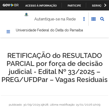
ACESSO À INFORMAÇÃO
PARTICIPE
SERVIÇOS
Casa Civil da Presidência da República
IR
Autentique-se na Rede
PARA
Ministério da Justiça
O
Universidade Federal do Delta do Parnaíba
CONTEÚDO
Ministério da Defesa
Ministério das Relações Exteriores
RETIFICAÇÃO do RESULTADO
Ministério da Fazenda
PARCIAL por força de decisão
Ministério dos Transportes, Portos e Aviação Civil
judicial - Edital Nº 33/2025 –
PREG/UFDPar – Vagas Residuais
Ministério da Agricultura, Pecuária e Abastecimento
Ministério da Educação
Ministério da Cultura
publicado
:
30/09/2025 19h28
,
última modificação
:
15/01/2026 11h09