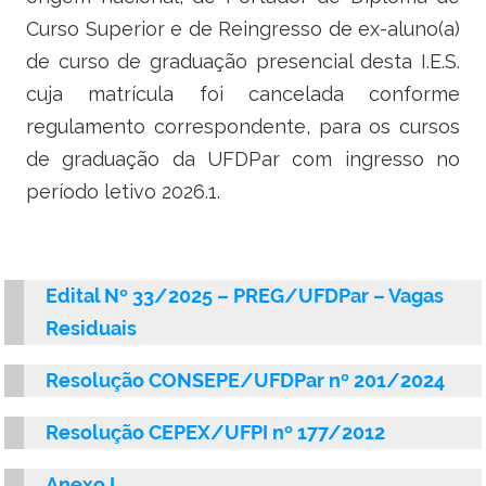
Ministério do Turismo
Curso Superior e de Reingresso de ex-aluno(a)
de curso de graduação presencial desta I.E.S.
Ministério da Integração Nacional
cuja matrícula foi cancelada conforme
Ministério das Cidades
regulamento correspondente, para os cursos
de graduação da UFDPar com ingresso no
Ministério da Transparência e Controladoria-Geral da União
período letivo 2026.1.
Ministério dos Direitos Humanos
Secretaria-Geral da Presidência da República
Edital Nº 33/2025 – PREG/UFDPar – Vagas
Gabinete de Segurança Institucional
Residuais
Advocacia-Geral da União
Resolução CONSEPE/UFDPar nº 201/2024
Banco Central do Brasil
Resolução CEPEX/UFPI nº 177/2012
Anexo I