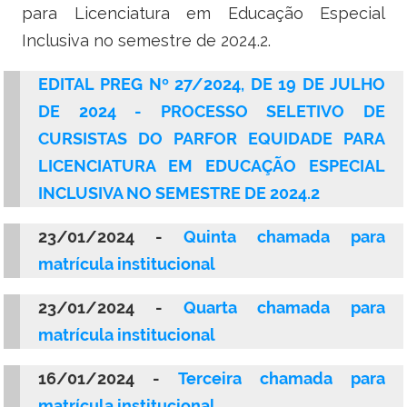
Ministério do Turismo
para Licenciatura em Educação Especial
Inclusiva no semestre de 2024.2.
Ministério da Integração Nacional
EDITAL PREG Nº 27/2024, DE 19 DE JULHO
Ministério das Cidades
DE 2024 - PROCESSO SELETIVO DE
CURSISTAS DO PARFOR EQUIDADE PARA
Ministério da Transparência e Controladoria-Geral da União
LICENCIATURA EM EDUCAÇÃO ESPECIAL
Ministério dos Direitos Humanos
INCLUSIVA NO SEMESTRE DE 2024.2
Secretaria-Geral da Presidência da República
23/01/2024 -
Quinta chamada para
matrícula institucional
Gabinete de Segurança Institucional
23/01/2024 -
Quarta chamada para
Advocacia-Geral da União
matrícula institucional
Banco Central do Brasil
16/01/2024 -
Terceira chamada para
matrícula institucional