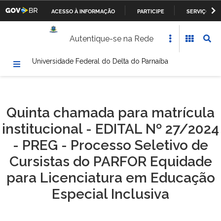
ACESSO À INFORMAÇÃO
PARTICIPE
SERVIÇOS
Casa Civil da Presidência da República
IR
Autentique-se na Rede
PARA
Ministério da Justiça
O
Universidade Federal do Delta do Parnaíba
CONTEÚDO
Ministério da Defesa
Ministério das Relações Exteriores
Quinta chamada para matrícula
Ministério da Fazenda
institucional - EDITAL Nº 27/2024
Ministério dos Transportes, Portos e Aviação Civil
- PREG - Processo Seletivo de
Cursistas do PARFOR Equidade
Ministério da Agricultura, Pecuária e Abastecimento
para Licenciatura em Educação
Ministério da Educação
Especial Inclusiva
Ministério da Cultura