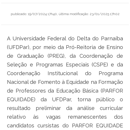
Ministério do Trabalho
publicado
:
19/07/2024 17h40
,
última modificação
:
23/01/2025 17h02
Ministério do Desenvolvimento Social
Ministério da Saúde
A Universidade Federal do Delta do Parnaíba
(UFDPar), por meio da Pró-Reitoria de Ensino
Ministério da Indústria, Comércio Exterior e Serviços
de Graduação (PREG), da Coordenação de
Ministério de Minas e Energia
Seleção e Programas Especiais (CSPE) e da
Coordenação Institucional do Programa
Ministério do Planejamento, Desenvolvimento e Gestão
Nacional de Fomento à Equidade na Formação
de Professores da Educação Básica (PARFOR
Ministério da Ciência, Tecnologia, Inovações e Comunicações
EQUIDADE) da UFDPar, torna público o
Ministério do Meio Ambiente
resultado preliminar da análise curricular
relativo às vagas remanescentes dos
Ministério do Esporte
candidatos cursistas do PARFOR EQUIDADE