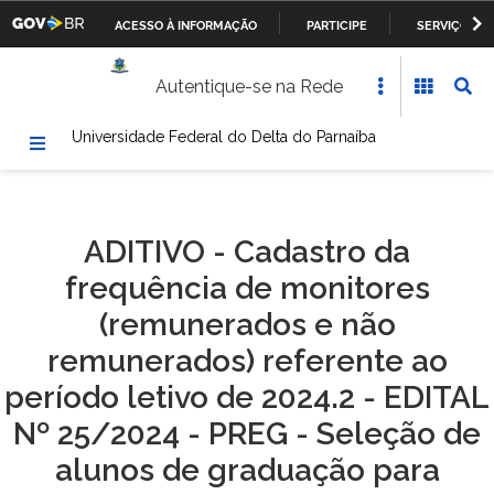
ACESSO À INFORMAÇÃO
PARTICIPE
SERVIÇOS
Casa Civil da Presidência da República
IR
Autentique-se na Rede
PARA
Ministério da Justiça
O
Universidade Federal do Delta do Parnaíba
CONTEÚDO
Ministério da Defesa
Ministério das Relações Exteriores
ADITIVO - Cadastro da
Ministério da Fazenda
frequência de monitores
Ministério dos Transportes, Portos e Aviação Civil
(remunerados e não
remunerados) referente ao
Ministério da Agricultura, Pecuária e Abastecimento
período letivo de 2024.2 - EDITAL
Ministério da Educação
Nº 25/2024 - PREG - Seleção de
alunos de graduação para
Ministério da Cultura