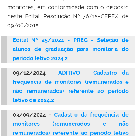
Ministério do Turismo
monitores, em conformidade com o disposto
neste Edital, Resolução Nº 76/15–CEPEX, de
Ministério da Integração Nacional
09/06/2015.
Ministério das Cidades
Edital Nº 25/2024 - PREG - Seleção de
Ministério da Transparência e Controladoria-Geral da União
alunos de graduação para monitoria do
período letivo 2024.2
Ministério dos Direitos Humanos
09/12/2024 -
ADITIVO -
Cadastro da
Secretaria-Geral da Presidência da República
frequência de monitores (remunerados e
Gabinete de Segurança Institucional
não remunerados) referente ao período
letivo de 2024.2
Advocacia-Geral da União
03/09/2024 -
Cadastro da frequência de
Banco Central do Brasil
monitores (remunerados e não
remunerados) referente ao período letivo