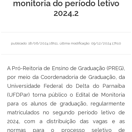
monitoria do período letivo
Ministério do Trabalho
2024.2
Ministério do Desenvolvimento Social
Ministério da Saúde
publicado
:
18/06/2024 16h11
,
última modificação
:
09/12/2024 17h10
Ministério da Indústria, Comércio Exterior e Serviços
Ministério de Minas e Energia
A Pró-Reitoria de Ensino de Graduação (PREG),
por meio da Coordenadoria de Graduação, da
Ministério do Planejamento, Desenvolvimento e Gestão
Universidade Federal do Delta do Parnaíba
Ministério da Ciência, Tecnologia, Inovações e Comunicações
(UFDPar) torna público o Edital de Monitoria
para os alunos de graduação, regularmente
Ministério do Meio Ambiente
matriculados no segundo período letivo de
Ministério do Esporte
2024, com a distribuição das vagas e as
normas para o processo seletivo de