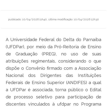
Ministério do Trabalho
Ministério do Desenvolvimento Social
publicado
:
10/04/2026 11h40
,
última modificação
:
10/04/2026 12h30
Ministério da Saúde
A Universidade Federal do Delta do Parnaíba
Ministério da Indústria, Comércio Exterior e Serviços
(UFDPar), por meio da Pró-Reitoria de Ensino
Ministério de Minas e Energia
de Graduação (PREG), no uso de suas
atribuições regimentais, considerando o que
Ministério do Planejamento, Desenvolvimento e Gestão
dispõe o Convênio firmado com a Associação
Ministério da Ciência, Tecnologia, Inovações e Comunicações
Nacional dos Dirigentes das Instituições
Federais de Ensino Superior (ANDIFES) a qual
Ministério do Meio Ambiente
a UFDPar é associada, torna público o Edital
de processo seletivo para participação de
Ministério do Esporte
discentes vinculados à ufdpar no Programa