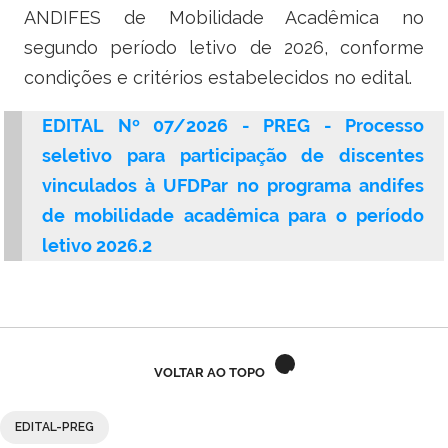
Ministério do Turismo
ANDIFES de Mobilidade Acadêmica no
segundo período letivo de 2026, conforme
Ministério da Integração Nacional
condições e critérios estabelecidos no edital.
Ministério das Cidades
EDITAL Nº 07/2026 - PREG - Processo
Ministério da Transparência e Controladoria-Geral da União
seletivo para participação de discentes
vinculados à UFDPar no programa andifes
Ministério dos Direitos Humanos
de mobilidade acadêmica para o período
letivo 2026.2
Secretaria-Geral da Presidência da República
Gabinete de Segurança Institucional
Advocacia-Geral da União
VOLTAR AO TOPO
Banco Central do Brasil
EDITAL-PREG