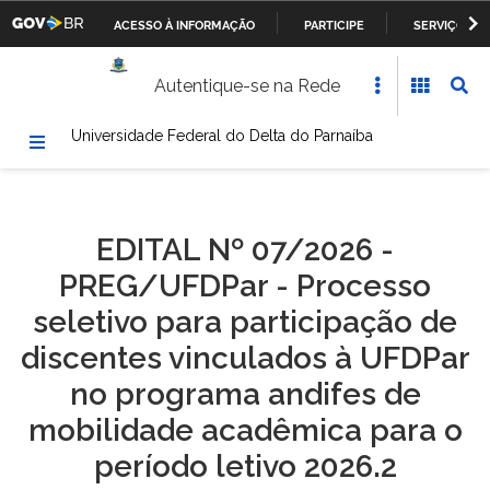
ACESSO À INFORMAÇÃO
PARTICIPE
SERVIÇOS
Casa Civil da Presidência da República
IR
Autentique-se na Rede
PARA
Ministério da Justiça
O
Universidade Federal do Delta do Parnaíba
CONTEÚDO
Ministério da Defesa
Ministério das Relações Exteriores
EDITAL Nº 07/2026 -
Ministério da Fazenda
PREG/UFDPar - Processo
Ministério dos Transportes, Portos e Aviação Civil
seletivo para participação de
discentes vinculados à UFDPar
Ministério da Agricultura, Pecuária e Abastecimento
no programa andifes de
Ministério da Educação
mobilidade acadêmica para o
período letivo 2026.2
Ministério da Cultura