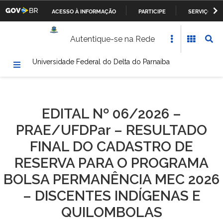
ACESSO À INFORMAÇÃO
PARTICIPE
SERVIÇOS
Casa Civil da Presidência da República
IR
Autentique-se na Rede
PARA
Ministério da Justiça
O
Universidade Federal do Delta do Parnaíba
CONTEÚDO
Ministério da Defesa
Ministério das Relações Exteriores
EDITAL Nº 06/2026 –
Ministério da Fazenda
PRAE/UFDPar – RESULTADO
Ministério dos Transportes, Portos e Aviação Civil
FINAL DO CADASTRO DE
RESERVA PARA O PROGRAMA
Ministério da Agricultura, Pecuária e Abastecimento
BOLSA PERMANÊNCIA MEC 2026
Ministério da Educação
– DISCENTES INDÍGENAS E
QUILOMBOLAS
Ministério da Cultura