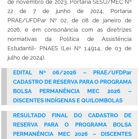
de novembro de 2023, Portaria SESU/MEC Nº
Ministério do Turismo
22 de 7 de junho de 2024, Portaria
Ministério da Integração Nacional
PRAE/UFDPar Nº 02, de 08 de janeiro de
2026, e em consonância com as diretrizes
Ministério das Cidades
normativas da Política de Assistência
Ministério da Transparência e Controladoria-Geral da União
Estudantil- PNAES (Lei Nº 1.4914, de 03 de
julho de 2024).
Ministério dos Direitos Humanos
EDITAL Nº 06/2026 – PRAE/UFDPar
Secretaria-Geral da Presidência da República
CADASTRO DE RESERVA PARA O PROGRAMA
BOLSA PERMANÊNCIA MEC 2026 –
Gabinete de Segurança Institucional
DISCENTES INDÍGENAS E QUILOMBOLAS
Advocacia-Geral da União
RESULTADO FINAL DO CADASTRO DE
Banco Central do Brasil
RESERVA PARA O PROGRAMA BOLSA
PERMANÊNCIA MEC 2026 – DISCENTES