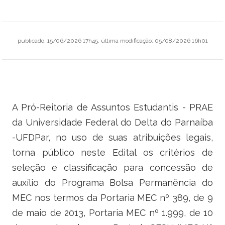
Ministério do Trabalho
Ministério do Desenvolvimento Social
publicado
:
15/06/2026 17h45
,
última modificação
:
05/08/2026 16h01
Ministério da Saúde
Ministério da Indústria, Comércio Exterior e Serviços
A Pró-Reitoria de Assuntos Estudantis - PRAE
Ministério de Minas e Energia
da Universidade Federal do Delta do Parnaíba
Ministério do Planejamento, Desenvolvimento e Gestão
-UFDPar, no uso de suas atribuições legais,
torna público neste Edital os critérios de
Ministério da Ciência, Tecnologia, Inovações e Comunicações
seleção e classificação para concessão de
Ministério do Meio Ambiente
auxílio do Programa Bolsa Permanência do
MEC nos termos da Portaria MEC nº 389, de 9
Ministério do Esporte
de maio de 2013, Portaria MEC nº 1.999, de 10