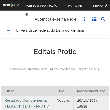
ACESSO À INFORMAÇÃO
PARTICIPE
SERVIÇOS
Casa Civil da Presidência da República
IR
Autentique-se na Rede
PARA
Ministério da Justiça
O
Universidade Federal do Delta do Parnaíba
CONTEÚDO
Ministério da Defesa
Ministério das Relações Exteriores
Editais Protic
Ministério da Fazenda
Ministério dos Transportes, Portos e Aviação Civil
publicado
24/09/2024 15h28,
última modificação
14/05/2025 10h34
Ministério da Agricultura, Pecuária e Abastecimento
Título
Tipo
ModificationDate
Ministério da Educação
Resultado Complementar
Notícias
25/10/2024
Ministério da Cultura
- Edital Nº 01/24 - PROTIC
18h39