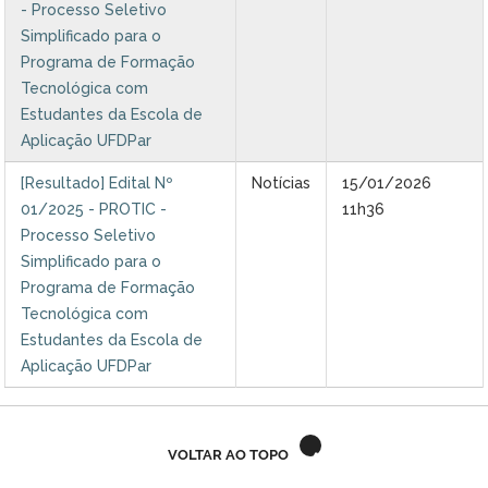
- Processo Seletivo
Ministério do Trabalho
Simplificado para o
Programa de Formação
Ministério do Desenvolvimento Social
Tecnológica com
Estudantes da Escola de
Ministério da Saúde
Aplicação UFDPar
Ministério da Indústria, Comércio Exterior e Serviços
[Resultado] Edital Nº
Notícias
15/01/2026
01/2025 - PROTIC -
11h36
Ministério de Minas e Energia
Processo Seletivo
Simplificado para o
Ministério do Planejamento, Desenvolvimento e Gestão
Programa de Formação
Tecnológica com
Ministério da Ciência, Tecnologia, Inovações e Comunicações
Estudantes da Escola de
Aplicação UFDPar
Ministério do Meio Ambiente
Ministério do Esporte
VOLTAR AO TOPO