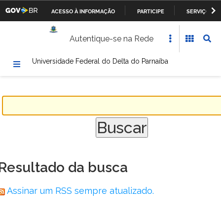
ACESSO À INFORMAÇÃO
PARTICIPE
SERVIÇOS
Casa Civil da Presidência da República
IR
Autentique-se na Rede
PARA
Ministério da Justiça
O
Universidade Federal do Delta do Parnaíba
CONTEÚDO
Ministério da Defesa
Ministério das Relações Exteriores
Ministério da Fazenda
Ministério dos Transportes, Portos e Aviação Civil
Ministério da Agricultura, Pecuária e Abastecimento
Resultado da busca
Ministério da Educação
Assinar um RSS sempre atualizado.
Ministério da Cultura