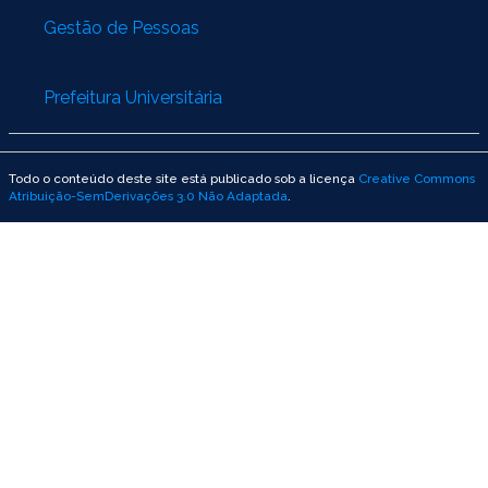
Gestão de Pessoas
Prefeitura Universitária
Todo o conteúdo deste site está publicado sob a licença
Creative Commons
Atribuição-SemDerivações 3.0 Não Adaptada
.