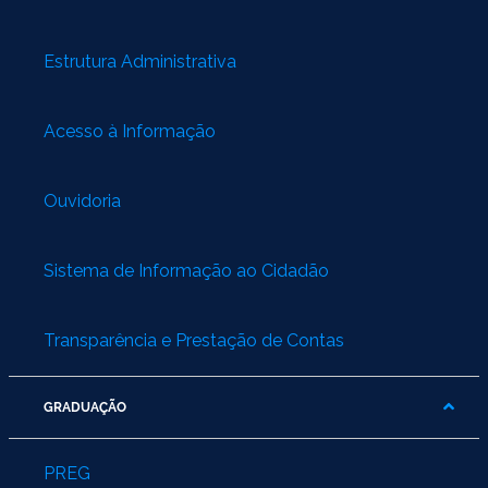
Ministério do Turismo
Ministério da Integração Nacional
Estrutura Administrativa
Ministério das Cidades
Acesso à Informação
Ministério da Transparência e Controladoria-Geral da União
Ouvidoria
Ministério dos Direitos Humanos
Secretaria-Geral da Presidência da República
Sistema de Informação ao Cidadão
Gabinete de Segurança Institucional
Transparência e Prestação de Contas
Advocacia-Geral da União
GRADUAÇÃO
Banco Central do Brasil
PREG