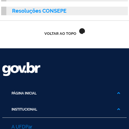
Ministério do Trabalho
Resoluções CONSEPE
Ministério do Desenvolvimento Social
VOLTAR AO TOPO
Ministério da Saúde
Ministério da Indústria, Comércio Exterior e Serviços
Ministério de Minas e Energia
Ministério do Planejamento, Desenvolvimento e Gestão
Ministério da Ciência, Tecnologia, Inovações e Comunicações
PÁGINA INICIAL
Ministério do Meio Ambiente
INSTITUCIONAL
Ministério do Esporte
A UFDPar