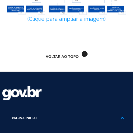
Ministério do Trabalho
(Clique para ampliar a imagem)
Ministério do Desenvolvimento Social
Ministério da Saúde
Ministério da Indústria, Comércio Exterior e Serviços
VOLTAR AO TOPO
Ministério de Minas e Energia
Ministério do Planejamento, Desenvolvimento e Gestão
Ministério da Ciência, Tecnologia, Inovações e Comunicações
Ministério do Meio Ambiente
PÁGINA INICIAL
Ministério do Esporte