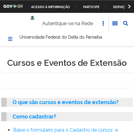
ACESSO À INFORMAÇÃO
PARTICIPE
SERVIÇOS
Casa Civil da Presidência da República
IR
Autentique-se na Rede
PARA
Ministério da Justiça
O
Universidade Federal do Delta do Parnaíba
CONTEÚDO
Ministério da Defesa
Ministério das Relações Exteriores
Cursos e Eventos de Extensão
Ministério da Fazenda
Ministério dos Transportes, Portos e Aviação Civil
Ministério da Agricultura, Pecuária e Abastecimento
O que são cursos e eventos de extensão?
Ministério da Educação
Como cadastrar?
Ministério da Cultura
Baixe o formulário para o Cadastro de cursos
e