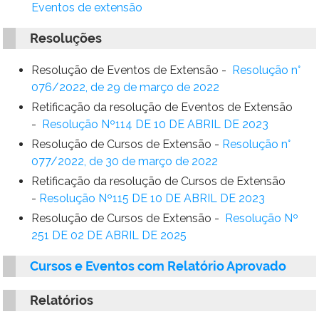
Eventos de extensão
Ministério do Trabalho
Resoluções
Ministério do Desenvolvimento Social
Resolução de Eventos de Extensão -
Resolução n°
Ministério da Saúde
076/2022, de 29 de março de 2022
Retificação da resolução de Eventos de Extensão
Ministério da Indústria, Comércio Exterior e Serviços
-
Resolução Nº114 DE 10 DE ABRIL DE 2023
Resolução de Cursos de Extensão -
Resolução n°
Ministério de Minas e Energia
077/2022, de 30 de março de 2022
Retificação da resolução de Cursos de Extensão
Ministério do Planejamento, Desenvolvimento e Gestão
-
Resolução Nº115 DE 10 DE ABRIL DE 2023
Resolução de Cursos de Extensão -
Resolução Nº
Ministério da Ciência, Tecnologia, Inovações e Comunicações
251 DE 02 DE ABRIL DE 2025
Ministério do Meio Ambiente
C
ursos e Eventos com Relatório Aprovado
Ministério do Esporte
Relatórios