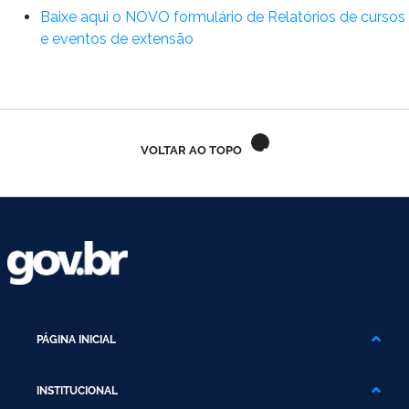
Ministério do Turismo
Baixe aqui o NOVO formulário de Relatórios de cursos
e eventos de extensão
Ministério da Integração Nacional
Ministério das Cidades
Ministério da Transparência e Controladoria-Geral da União
VOLTAR AO TOPO
Ministério dos Direitos Humanos
Secretaria-Geral da Presidência da República
Gabinete de Segurança Institucional
Advocacia-Geral da União
PÁGINA INICIAL
Banco Central do Brasil
INSTITUCIONAL