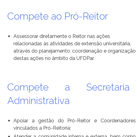
Ministério do Trabalho
Compete ao Pró-Reitor
Ministério do Desenvolvimento Social
Assessorar diretamente o Reitor nas ações
Ministério da Saúde
relacionadas às atividades de extensão universitária,
através do
planejamento, coordenação e organização
Ministério da Indústria, Comércio Exterior e Serviços
destas ações no âmbito da UFDPar.
Ministério de Minas e Energia
Ministério do Planejamento, Desenvolvimento e Gestão
Compete a Secretaria
Ministério da Ciência, Tecnologia, Inovações e Comunicações
Administrativa
Ministério do Meio Ambiente
Apoiar a gestão do Pró-Reitor e Coordenadores
Ministério do Esporte
vinculados a Pró-Reitoria;
Atender a comunidade interna e externa, bem como