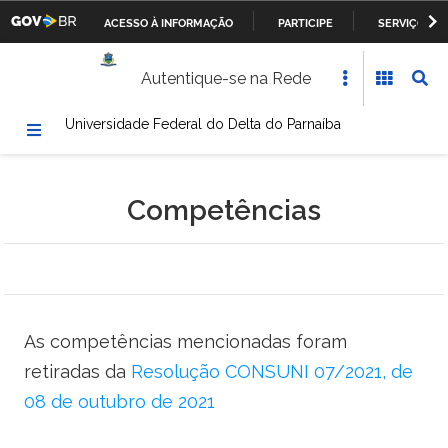
ACESSO À INFORMAÇÃO
PARTICIPE
SERVIÇOS
Casa Civil da Presidência da República
IR
Autentique-se na Rede
PARA
Ministério da Justiça
O
Universidade Federal do Delta do Parnaíba
CONTEÚDO
Ministério da Defesa
Ministério das Relações Exteriores
Competências
Ministério da Fazenda
Ministério dos Transportes, Portos e Aviação Civil
Ministério da Agricultura, Pecuária e Abastecimento
As competências mencionadas foram
retiradas da
Resolução CONSUNI 07/2021, de
Ministério da Educação
08 de outubro de 2021
Ministério da Cultura