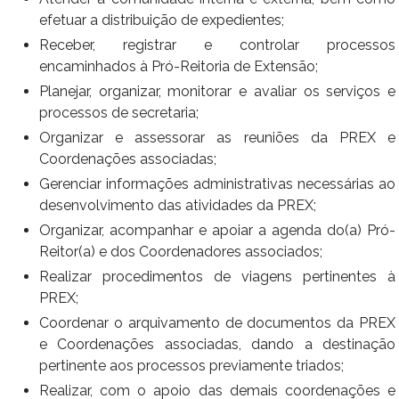
Ministério do Turismo
efetuar a distribuição de expedientes;
Receber, registrar e controlar processos
Ministério da Integração Nacional
encaminhados à Pró-Reitoria de Extensão;
Planejar, organizar, monitorar e avaliar os serviços e
Ministério das Cidades
processos de secretaria;
Ministério da Transparência e Controladoria-Geral da União
Organizar e assessorar as reuniões da PREX e
Coordenações associadas;
Ministério dos Direitos Humanos
Gerenciar informações administrativas necessárias ao
desenvolvimento das atividades da PREX;
Secretaria-Geral da Presidência da República
Organizar, acompanhar e apoiar a agenda do(a) Pró-
Reitor(a) e dos Coordenadores associados;
Gabinete de Segurança Institucional
Realizar procedimentos de viagens pertinentes à
PREX;
Advocacia-Geral da União
Coordenar o arquivamento de documentos da PREX
e Coordenações associadas, dando a destinação
Banco Central do Brasil
pertinente
aos processos previamente triados;
Realizar, com o apoio das demais coordenações e