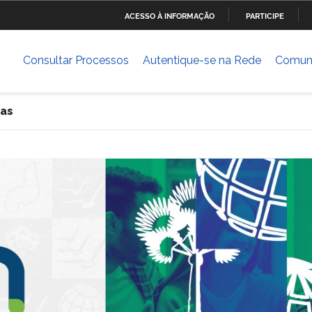
ACESSO À INFORMAÇÃO
PARTICIPE
Ministério da Defesa
Ministério das Relações
Mini
IR
Exteriores
PARA
Consultar Processos
Autentique-se na Rede
Comun
O
Ministério da Cultura
Ministério do Trabalho
Mini
CONTEÚDO
Dese
nas
ia
Ministério do Planejamento,
Ministério da Ciência,
Mini
Desenvolvimento e Gestão
Tecnologia, Inovações e
Comunicações
Ministério das Cidades
Ministério da Transparência
Mini
e Controladoria-Geral da
Hum
União
Banco Central do Brasil