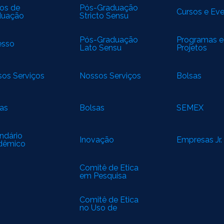
os de
Pós-Graduação
Cursos e Ev
duação
Stricto Sensu
Pós-Graduação
Programas e
esso
Lato Sensu
Projetos
os Serviços
Nossos Serviços
Bolsas
as
Bolsas
SEMEX
ndário
Inovação
Empresas Jr.
dêmico
Comitê de Ética
em Pesquisa
(CEP)
Comitê de Ética
no Uso de
Animais (CEUA)