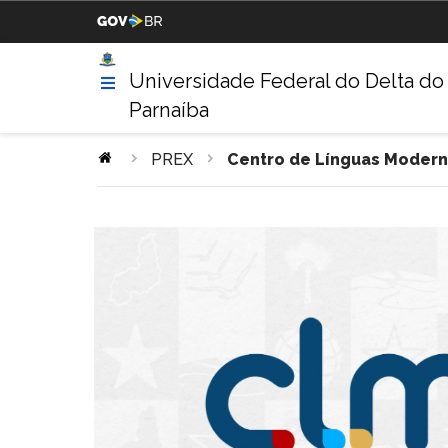
Casa Civil da Presidência da
Ministério da Justiça
República
Universidade Federal do Delta do
Parnaíba
Ministério da Agricultura,
Ministério da Educação
Pecuária e Abastecimento
PREX
Centro de Línguas Moder
Ministério da Indústria,
Ministério de Minas e Energ
Comércio Exterior e Serviços
Ministério do Turismo
Ministério da Integração
Nacional
Gabinete de Segurança
Advocacia-Geral da União
Institucional