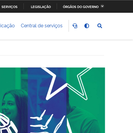
SERVIÇOS
LEGISLAÇÃO
ÓRGÃOS DO GOVERNO
stério da Fazenda
Ministério dos Transportes,
Portos e Aviação Civil
icação
Central de serviços
stério do
Ministério da Saúde
nvolvimento Social
stério do Meio Ambiente
Ministério do Esporte
stério dos Direitos
Secretaria-Geral da
anos
Presidência da República