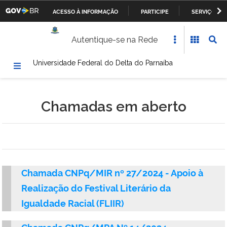
ACESSO À INFORMAÇÃO
PARTICIPE
SERVIÇOS
Casa Civil da Presidência da República
IR
Autentique-se na Rede
PARA
Ministério da Justiça
O
Universidade Federal do Delta do Parnaíba
CONTEÚDO
Ministério da Defesa
Ministério das Relações Exteriores
Chamadas em aberto
Ministério da Fazenda
Ministério dos Transportes, Portos e Aviação Civil
Ministério da Agricultura, Pecuária e Abastecimento
Chamada CNPq/MIR nº 27/2024 - Apoio à
Realização do Festival Literário da
Ministério da Educação
Igualdade Racial (FLIIR)
Ministério da Cultura