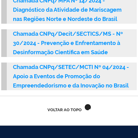
Chamada CNPq/MPA Nº 14/2024 -
Ministério do Trabalho
Diagnóstico da Atividade de Mariscagem
nas Regiões Norte e Nordeste do Brasil
Ministério do Desenvolvimento Social
Chamada CNPq/Decit/SECTICS/MS - Nº
Ministério da Saúde
30/2024 - Prevenção e Enfrentamento à
Ministério da Indústria, Comércio Exterior e Serviços
Desinformação Científica em Saúde
Ministério de Minas e Energia
Chamada CNPq/SETEC/MCTI Nº 04/2024 -
Apoio a Eventos de Promoção do
Ministério do Planejamento, Desenvolvimento e Gestão
Empreendedorismo e da Inovação no Brasil
Ministério da Ciência, Tecnologia, Inovações e Comunicações
VOLTAR AO TOPO
Ministério do Meio Ambiente
Ministério do Esporte