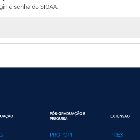
ogin e senha do SIGAA.
PÓS-GRADUAÇÃO E
UAÇÃO
EXTENSÃO
PESQUISA
G
PROPOPI
PREX