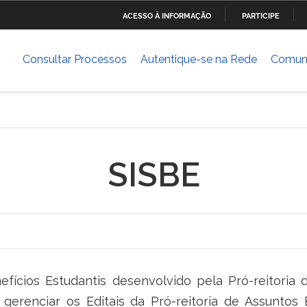
ACESSO À INFORMAÇÃO
PARTICIPE
Ministério da Defesa
Ministério das Relações
Mini
IR
Exteriores
PARA
Consultar Processos
Autentique-se na Rede
Comun
O
Ministério da Cultura
Ministério do Trabalho
Mini
CONTEÚDO
Dese
ia
Ministério do Planejamento,
Ministério da Ciência,
Mini
Desenvolvimento e Gestão
Tecnologia, Inovações e
Comunicações
SISBE
Ministério das Cidades
Ministério da Transparência
Mini
e Controladoria-Geral da
Hum
União
Banco Central do Brasil
fícios Estudantis desenvolvido pela Pró-reitoria 
gerenciar os Editais da Pró-reitoria de Assuntos 