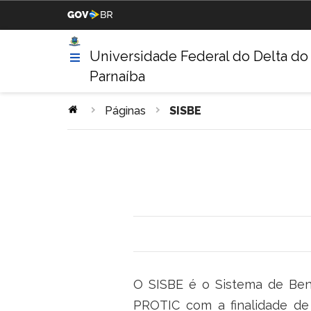
Casa Civil da Presidência da
Ministério da Justiça
República
Universidade Federal do Delta do
Parnaíba
Ministério da Agricultura,
Ministério da Educação
Pecuária e Abastecimento
Páginas
SISBE
Ministério da Indústria,
Ministério de Minas e Energ
Comércio Exterior e Serviços
Ministério do Turismo
Ministério da Integração
Nacional
Gabinete de Segurança
Advocacia-Geral da União
Institucional
O SISBE é o Sistema de Bene
PROTIC com a finalidade de 