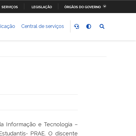
SERVIÇOS
LEGISLAÇÃO
ÓRGÃOS DO GOVERNO
stério da Fazenda
Ministério dos Transportes,
Portos e Aviação Civil
icação
Central de serviços
stério do
Ministério da Saúde
nvolvimento Social
stério do Meio Ambiente
Ministério do Esporte
stério dos Direitos
Secretaria-Geral da
anos
Presidência da República
da Informação e Tecnologia –
Estudantis- PRAE. O discente