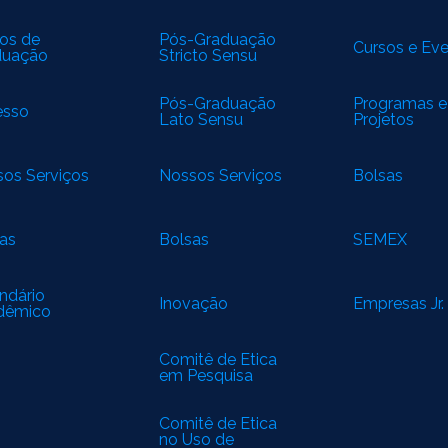
os de
Pós-Graduação
Cursos e Ev
duação
Stricto Sensu
Pós-Graduação
Programas e
esso
Lato Sensu
Projetos
os Serviços
Nossos Serviços
Bolsas
as
Bolsas
SEMEX
ndário
Inovação
Empresas Jr.
dêmico
Comitê de Ética
em Pesquisa
(CEP)
Comitê de Ética
no Uso de