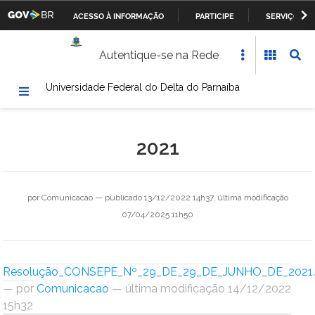
ACESSO À INFORMAÇÃO
PARTICIPE
SERVIÇOS
Casa Civil da Presidência da República
IR
Autentique-se na Rede
PARA
Ministério da Justiça
O
Universidade Federal do Delta do Parnaíba
CONTEÚDO
Ministério da Defesa
Ministério das Relações Exteriores
2021
Ministério da Fazenda
Ministério dos Transportes, Portos e Aviação Civil
por
Comunicacao
—
publicado
13/12/2022 14h37,
última modificação
07/04/2025 11h50
Ministério da Agricultura, Pecuária e Abastecimento
Ministério da Educação
Resolução_CONSEPE_Nº_29_DE_29_DE_JUNHO_DE_2021.
—
por
Comunicacao
— última modificação 14/12/2022
Ministério da Cultura
15h32