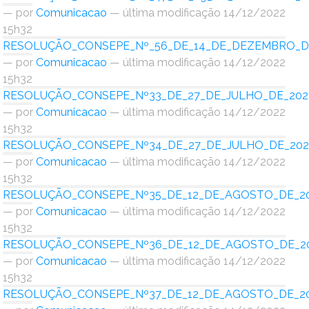
Ministério do Turismo
—
por
Comunicacao
— última modificação 14/12/2022
15h32
Ministério da Integração Nacional
RESOLUÇÃO_CONSEPE_Nº_56_DE_14_DE_DEZEMBRO_DE
—
por
Comunicacao
— última modificação 14/12/2022
Ministério das Cidades
15h32
RESOLUÇÃO_CONSEPE_Nº33_DE_27_DE_JULHO_DE_2021
Ministério da Transparência e Controladoria-Geral da União
—
por
Comunicacao
— última modificação 14/12/2022
15h32
Ministério dos Direitos Humanos
RESOLUÇÃO_CONSEPE_Nº34_DE_27_DE_JULHO_DE_2021
—
por
Comunicacao
— última modificação 14/12/2022
Secretaria-Geral da Presidência da República
15h32
RESOLUÇÃO_CONSEPE_Nº35_DE_12_DE_AGOSTO_DE_20
Gabinete de Segurança Institucional
—
por
Comunicacao
— última modificação 14/12/2022
15h32
Advocacia-Geral da União
RESOLUÇÃO_CONSEPE_Nº36_DE_12_DE_AGOSTO_DE_20
—
por
Comunicacao
— última modificação 14/12/2022
Banco Central do Brasil
15h32
RESOLUÇÃO_CONSEPE_Nº37_DE_12_DE_AGOSTO_DE_20