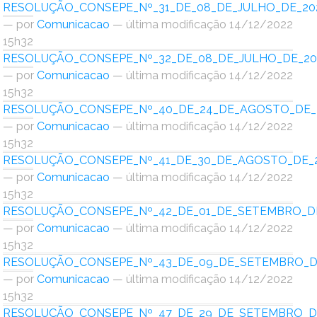
RESOLUÇÃO_CONSEPE_Nº_31_DE_08_DE_JULHO_DE_202
Ministério do Trabalho
—
por
Comunicacao
— última modificação 14/12/2022
15h32
Ministério do Desenvolvimento Social
RESOLUÇÃO_CONSEPE_Nº_32_DE_08_DE_JULHO_DE_202
—
por
Comunicacao
— última modificação 14/12/2022
Ministério da Saúde
15h32
RESOLUÇÃO_CONSEPE_Nº_40_DE_24_DE_AGOSTO_DE_2
Ministério da Indústria, Comércio Exterior e Serviços
—
por
Comunicacao
— última modificação 14/12/2022
15h32
Ministério de Minas e Energia
RESOLUÇÃO_CONSEPE_Nº_41_DE_30_DE_AGOSTO_DE_2
—
por
Comunicacao
— última modificação 14/12/2022
Ministério do Planejamento, Desenvolvimento e Gestão
15h32
RESOLUÇÃO_CONSEPE_Nº_42_DE_01_DE_SETEMBRO_DE
Ministério da Ciência, Tecnologia, Inovações e Comunicações
—
por
Comunicacao
— última modificação 14/12/2022
15h32
Ministério do Meio Ambiente
RESOLUÇÃO_CONSEPE_Nº_43_DE_09_DE_SETEMBRO_DE
—
por
Comunicacao
— última modificação 14/12/2022
Ministério do Esporte
15h32
RESOLUÇÃO_CONSEPE_Nº_47_DE_29_DE_SETEMBRO_DE