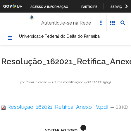
ACESSO À INFORMAÇÃO
PARTICIPE
SERVIÇOS
Casa Civil da Presidência da República
IR
Autentique-se na Rede
PARA
Ministério da Justiça
O
Universidade Federal do Delta do Parnaíba
CONTEÚDO
Ministério da Defesa
Ministério das Relações Exteriores
Resolução_162021_Retifica_Anex
Ministério da Fazenda
Ministério dos Transportes, Portos e Aviação Civil
por
Comunicacao
—
última modificação
14/12/2022 15h31
Ministério da Agricultura, Pecuária e Abastecimento
Resolução_162021_Retifica_Anexo_IV.pdf
— 68 KB
Ministério da Educação
Ministério da Cultura
VOLTAR AO TOPO