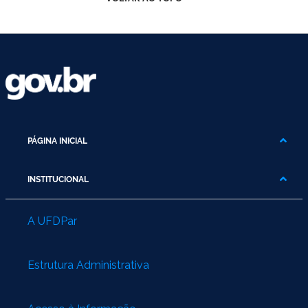
Ministério do Trabalho
Ministério do Desenvolvimento Social
Ministério da Saúde
Ministério da Indústria, Comércio Exterior e Serviços
PÁGINA INICIAL
Ministério de Minas e Energia
INSTITUCIONAL
Ministério do Planejamento, Desenvolvimento e Gestão
Ministério da Ciência, Tecnologia, Inovações e Comunicações
A UFDPar
Ministério do Meio Ambiente
Estrutura Administrativa
Ministério do Esporte