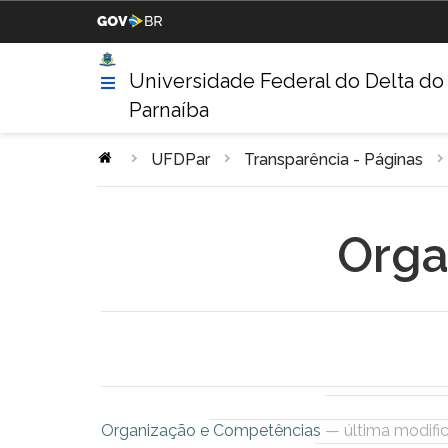
Casa Civil da Presidência da
Ministério da Justiça
República
Universidade Federal do Delta do
Parnaíba
Ministério da Agricultura,
Ministério da Educação
Pecuária e Abastecimento
UFDPar
Transparência - Páginas
Ministério da Indústria,
Ministério de Minas e Energ
Comércio Exterior e Serviços
Orga
Ministério do Turismo
Ministério da Integração
Nacional
Gabinete de Segurança
Advocacia-Geral da União
Institucional
Organização e Competências
— última modifi