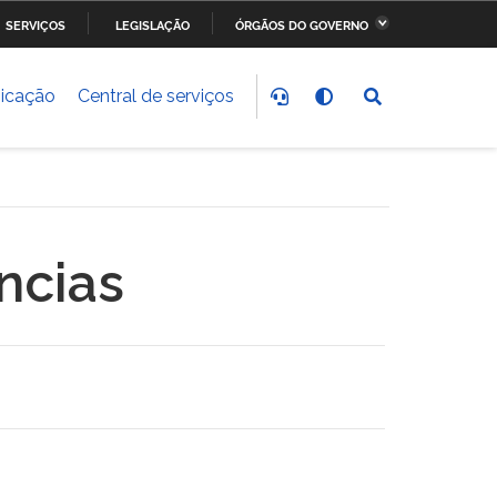
SERVIÇOS
LEGISLAÇÃO
ÓRGÃOS DO GOVERNO
stério da Fazenda
Ministério dos Transportes,
Portos e Aviação Civil
icação
Central de serviços
stério do
Ministério da Saúde
nvolvimento Social
stério do Meio Ambiente
Ministério do Esporte
ncias
stério dos Direitos
Secretaria-Geral da
anos
Presidência da República