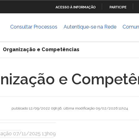
ACESSO À INFORMAÇÃO
PARTICIPE
Ministério da Defesa
Ministério das Relações
Mini
IR
Exteriores
PARA
Consultar Processos
Autentique-se na Rede
Comun
O
Ministério da Cultura
Ministério do Trabalho
Mini
CONTEÚDO
Dese
Organização e Competências
ia
Ministério do Planejamento,
Ministério da Ciência,
Mini
Desenvolvimento e Gestão
Tecnologia, Inovações e
Comunicações
nização e Competê
Ministério das Cidades
Ministério da Transparência
Mini
e Controladoria-Geral da
Hum
União
publicado
12/09/2022 09h36,
última modificação
05/02/2026 11h24
Banco Central do Brasil
cação 07/11/2025 13h09