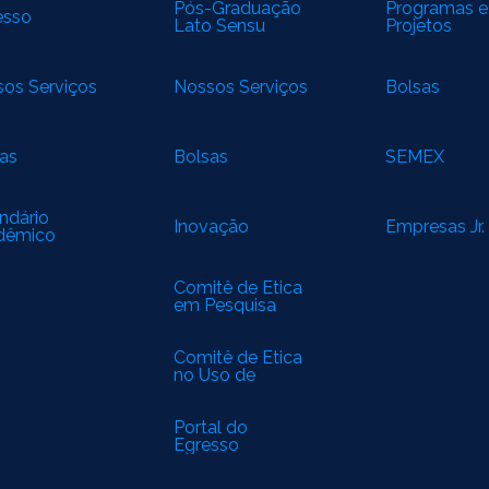
Pós-Graduação
Programas e
esso
Lato Sensu
Projetos
os Serviços
Nossos Serviços
Bolsas
as
Bolsas
SEMEX
ndário
Inovação
Empresas Jr.
dêmico
Comitê de Ética
em Pesquisa
(CEP)
Comitê de Ética
no Uso de
Animais (CEUA)
Portal do
Egresso