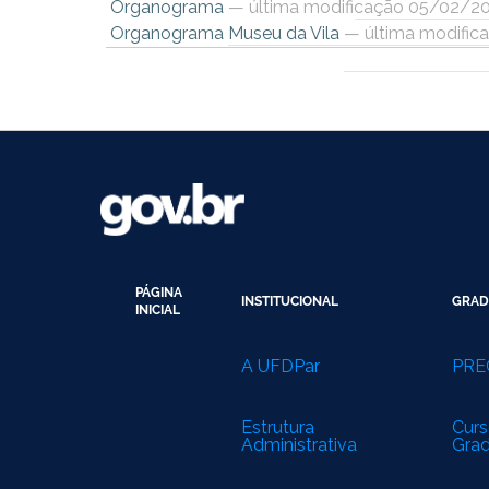
Organograma
— última modificação 05/02/2
Organograma Museu da Vila
— última modific
PÁGINA
INSTITUCIONAL
GRAD
INICIAL
A UFDPar
PRE
Estrutura
Curs
Administrativa
Gra