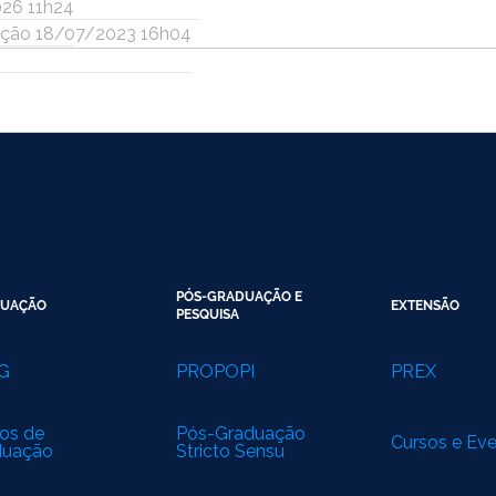
026 11h24
ação 18/07/2023 16h04
PÓS-GRADUAÇÃO E
UAÇÃO
EXTENSÃO
PESQUISA
G
PROPOPI
PREX
os de
Pós-Graduação
Cursos e Ev
duação
Stricto Sensu