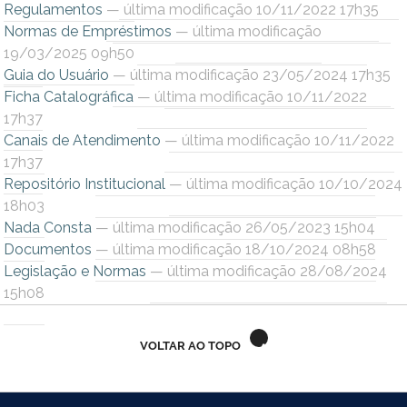
Regulamentos
— última modificação 10/11/2022 17h35
Ministério do Trabalho
Normas de Empréstimos
— última modificação
19/03/2025 09h50
Ministério do Desenvolvimento Social
Guia do Usuário
— última modificação 23/05/2024 17h35
Ficha Catalográfica
— última modificação 10/11/2022
Ministério da Saúde
17h37
Canais de Atendimento
— última modificação 10/11/2022
Ministério da Indústria, Comércio Exterior e Serviços
17h37
Repositório Institucional
— última modificação 10/10/2024
Ministério de Minas e Energia
18h03
Nada Consta
— última modificação 26/05/2023 15h04
Ministério do Planejamento, Desenvolvimento e Gestão
Documentos
— última modificação 18/10/2024 08h58
Legislação e Normas
— última modificação 28/08/2024
Ministério da Ciência, Tecnologia, Inovações e Comunicações
15h08
Ministério do Meio Ambiente
VOLTAR AO TOPO
Ministério do Esporte