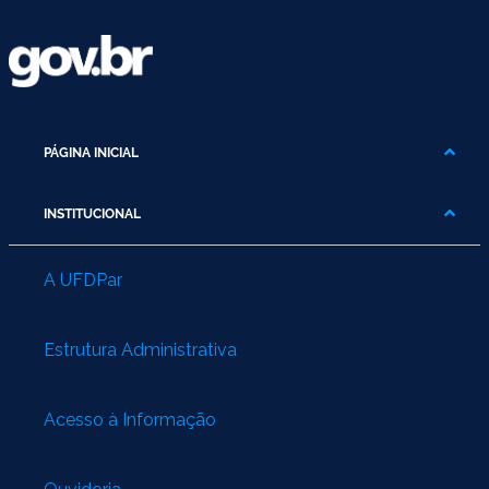
Ministério do Turismo
Ministério da Integração Nacional
Ministério das Cidades
PÁGINA INICIAL
Ministério da Transparência e Controladoria-Geral da União
INSTITUCIONAL
Ministério dos Direitos Humanos
Secretaria-Geral da Presidência da República
A UFDPar
Gabinete de Segurança Institucional
Estrutura Administrativa
Advocacia-Geral da União
Acesso à Informação
Banco Central do Brasil