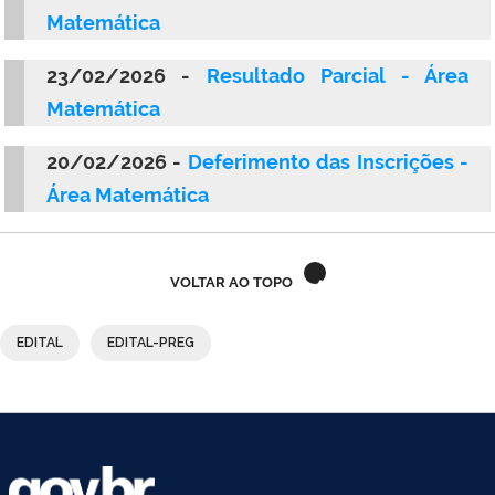
Ministério do Turismo
Matemática
Ministério da Integração Nacional
23/02/2026 -
Resultado Parcial - Área
Matemática
Ministério das Cidades
20/02/2026 -
Deferimento das Inscrições -
Ministério da Transparência e Controladoria-Geral da União
Área Matemática
Ministério dos Direitos Humanos
Secretaria-Geral da Presidência da República
VOLTAR AO TOPO
Gabinete de Segurança Institucional
EDITAL
EDITAL-PREG
Advocacia-Geral da União
Banco Central do Brasil