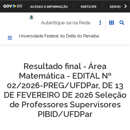
ACESSO À INFORMAÇÃO
PARTICIPE
SERVIÇOS
Casa Civil da Presidência da República
IR
Autentique-se na Rede
PARA
Ministério da Justiça
O
Universidade Federal do Delta do Parnaíba
CONTEÚDO
Ministério da Defesa
Ministério das Relações Exteriores
Resultado final - Área
Ministério da Fazenda
Matemática - EDITAL Nº
Ministério dos Transportes, Portos e Aviação Civil
02/2026-PREG/UFDPar, DE 13
DE FEVEREIRO DE 2026 Seleção
Ministério da Agricultura, Pecuária e Abastecimento
de Professores Supervisores
Ministério da Educação
PIBID/UFDPar
Ministério da Cultura