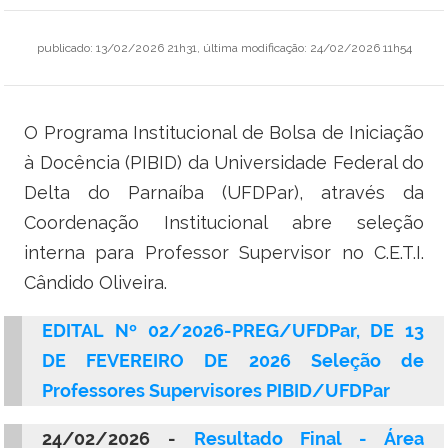
Ministério do Trabalho
publicado
:
13/02/2026 21h31
,
última modificação
:
24/02/2026 11h54
Ministério do Desenvolvimento Social
Ministério da Saúde
O Programa Institucional de Bolsa de Iniciação
à Docência (PIBID) da Universidade Federal do
Ministério da Indústria, Comércio Exterior e Serviços
Delta do Parnaíba (UFDPar), através da
Ministério de Minas e Energia
Coordenação Institucional abre seleção
interna para Professor Supervisor no C.E.T.I.
Ministério do Planejamento, Desenvolvimento e Gestão
Cândido Oliveira.
Ministério da Ciência, Tecnologia, Inovações e Comunicações
EDITAL Nº 02/2026-PREG/UFDPar, DE 13
DE FEVEREIRO DE 2026 Seleção de
Ministério do Meio Ambiente
Professores Supervisores PIBID/UFDPar
Ministério do Esporte
24/02/2026 -
Resultado Final - Área