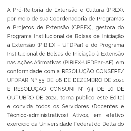
Ministério do Trabalho
A Pró-Reitoria de Extensão e Cultura (PREX),
por meio de sua Coordenadoria de Programas
Ministério do Desenvolvimento Social
e Projetos de Extensão (CPPEX), gestora do
Ministério da Saúde
Programa Institucional de Bolsas de Iniciação
à Extensão (PIBIEX – UFDPar) e do Programa
Ministério da Indústria, Comércio Exterior e Serviços
Institucional de Bolsas de Iniciação à Extensão
nas Ações Afirmativas (PIBIEX-UFDPar–AF), em
Ministério de Minas e Energia
conformidade com a RESOLUÇÃO CONSEPE/
Ministério do Planejamento, Desenvolvimento e Gestão
UFDPAR Nº 55 DE 08 DE DEZEMBRO DE 2021
E RESOLUÇÃO CONSUNI N° 94 DE 10 DE
Ministério da Ciência, Tecnologia, Inovações e Comunicações
OUTUBRO DE 2024, torna público este Edital
Ministério do Meio Ambiente
e convida todos os Servidores (Docentes e
Técnico-administrativos) Ativos, em efetivo
Ministério do Esporte
exercício da Universidade Federal do Delta do