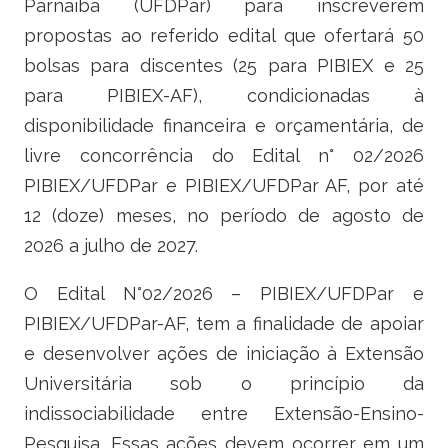
Parnaíba (UFDPar) para inscreverem
Ministério do Turismo
propostas ao referido edital que ofertará 50
Ministério da Integração Nacional
bolsas para discentes (25 para PIBIEX e 25
para PIBIEX-AF), condicionadas à
Ministério das Cidades
disponibilidade financeira e orçamentária, de
Ministério da Transparência e Controladoria-Geral da União
livre concorrência do Edital n° 02/2026
PIBIEX/UFDPar e PIBIEX/UFDPar AF, por até
Ministério dos Direitos Humanos
12 (doze) meses, no período de agosto de
2026 a julho de 2027.
Secretaria-Geral da Presidência da República
O Edital N°02/2026 – PIBIEX/UFDPar e
Gabinete de Segurança Institucional
PIBIEX/UFDPar-AF, tem a finalidade de apoiar
Advocacia-Geral da União
e desenvolver ações de iniciação à Extensão
Universitária sob o princípio da
Banco Central do Brasil
indissociabilidade entre Extensão-Ensino-
Pesquisa. Essas ações devem ocorrer em um