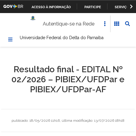
ACESSO À INFORMAÇÃO
PARTICIPE
SERVIÇOS
Casa Civil da Presidência da República
IR
Autentique-se na Rede
PARA
Ministério da Justiça
O
Universidade Federal do Delta do Parnaíba
CONTEÚDO
Ministério da Defesa
Ministério das Relações Exteriores
Resultado final - EDITAL Nº
Ministério da Fazenda
02/2026 – PIBIEX/UFDPar e
Ministério dos Transportes, Portos e Aviação Civil
PIBIEX/UFDPar-AF
Ministério da Agricultura, Pecuária e Abastecimento
Ministério da Educação
publicado
:
18/05/2026 11h16
,
última modificação
:
13/07/2026 18h18
Ministério da Cultura