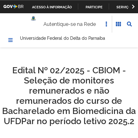
ACESSO À INFORMAÇÃO
PARTICIPE
SERVIÇOS
Casa Civil da Presidência da República
IR
Autentique-se na Rede
PARA
Ministério da Justiça
O
Universidade Federal do Delta do Parnaíba
CONTEÚDO
Ministério da Defesa
Ministério das Relações Exteriores
Edital Nº 02/2025 - CBIOM -
Ministério da Fazenda
Seleção de monitores
Ministério dos Transportes, Portos e Aviação Civil
remunerados e não
remunerados do curso de
Ministério da Agricultura, Pecuária e Abastecimento
Bacharelado em Biomedicina da
Ministério da Educação
UFDPar no período letivo 2025.2
Ministério da Cultura