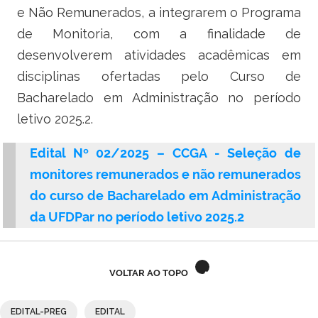
Ministério do Turismo
e Não Remunerados, a integrarem o Programa
de Monitoria, com a finalidade de
Ministério da Integração Nacional
desenvolverem atividades acadêmicas em
Ministério das Cidades
disciplinas ofertadas pelo Curso de
Bacharelado em Administração no período
Ministério da Transparência e Controladoria-Geral da União
letivo 2025.2.
Ministério dos Direitos Humanos
Edital Nº 02/2025 – CCGA - Seleção de
monitores remunerados e não remunerados
Secretaria-Geral da Presidência da República
do curso de Bacharelado em Administração
Gabinete de Segurança Institucional
da UFDPar no período letivo 2025.2
Advocacia-Geral da União
VOLTAR AO TOPO
Banco Central do Brasil
EDITAL-PREG
EDITAL