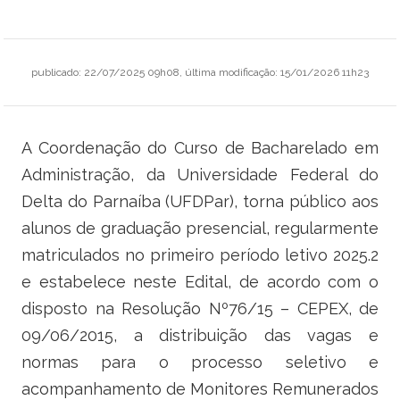
Ministério do Trabalho
Ministério do Desenvolvimento Social
publicado
:
22/07/2025 09h08
,
última modificação
:
15/01/2026 11h23
Ministério da Saúde
A Coordenação do Curso de Bacharelado em
Ministério da Indústria, Comércio Exterior e Serviços
Administração, da Universidade Federal do
Ministério de Minas e Energia
Delta do Parnaíba (UFDPar), torna público aos
alunos de graduação presencial, regularmente
Ministério do Planejamento, Desenvolvimento e Gestão
matriculados no primeiro período letivo 2025.2
Ministério da Ciência, Tecnologia, Inovações e Comunicações
e estabelece neste Edital, de acordo com o
disposto na Resolução Nº76/15 – CEPEX, de
Ministério do Meio Ambiente
09/06/2015, a distribuição das vagas e
normas para o processo seletivo e
Ministério do Esporte
acompanhamento de Monitores Remunerados