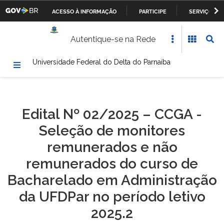
ACESSO À INFORMAÇÃO
PARTICIPE
SERVIÇOS
Casa Civil da Presidência da República
IR
Autentique-se na Rede
PARA
Ministério da Justiça
O
Universidade Federal do Delta do Parnaíba
CONTEÚDO
Ministério da Defesa
Ministério das Relações Exteriores
Edital Nº 02/2025 – CCGA -
Ministério da Fazenda
Seleção de monitores
Ministério dos Transportes, Portos e Aviação Civil
remunerados e não
remunerados do curso de
Ministério da Agricultura, Pecuária e Abastecimento
Bacharelado em Administração
Ministério da Educação
da UFDPar no período letivo
2025.2
Ministério da Cultura