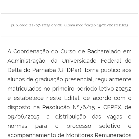
Ministério do Trabalho
Ministério do Desenvolvimento Social
publicado
:
22/07/2025 09h08
,
última modificação
:
15/01/2026 11h23
Ministério da Saúde
A Coordenação do Curso de Bacharelado em
Ministério da Indústria, Comércio Exterior e Serviços
Administração, da Universidade Federal do
Ministério de Minas e Energia
Delta do Parnaíba (UFDPar), torna público aos
alunos de graduação presencial, regularmente
Ministério do Planejamento, Desenvolvimento e Gestão
matriculados no primeiro período letivo 2025.2
Ministério da Ciência, Tecnologia, Inovações e Comunicações
e estabelece neste Edital, de acordo com o
disposto na Resolução Nº76/15 – CEPEX, de
Ministério do Meio Ambiente
09/06/2015, a distribuição das vagas e
normas para o processo seletivo e
Ministério do Esporte
acompanhamento de Monitores Remunerados