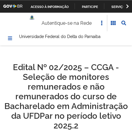
ACESSO À INFORMAÇÃO
PARTICIPE
SERVIÇOS
Casa Civil da Presidência da República
IR
Autentique-se na Rede
PARA
Ministério da Justiça
O
Universidade Federal do Delta do Parnaíba
CONTEÚDO
Ministério da Defesa
Ministério das Relações Exteriores
Edital Nº 02/2025 – CCGA -
Ministério da Fazenda
Seleção de monitores
Ministério dos Transportes, Portos e Aviação Civil
remunerados e não
remunerados do curso de
Ministério da Agricultura, Pecuária e Abastecimento
Bacharelado em Administração
Ministério da Educação
da UFDPar no período letivo
2025.2
Ministério da Cultura