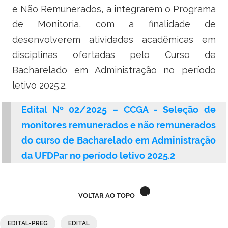
Ministério do Turismo
e Não Remunerados, a integrarem o Programa
de Monitoria, com a finalidade de
Ministério da Integração Nacional
desenvolverem atividades acadêmicas em
Ministério das Cidades
disciplinas ofertadas pelo Curso de
Bacharelado em Administração no período
Ministério da Transparência e Controladoria-Geral da União
letivo 2025.2.
Ministério dos Direitos Humanos
Edital Nº 02/2025 – CCGA - Seleção de
monitores remunerados e não remunerados
Secretaria-Geral da Presidência da República
do curso de Bacharelado em Administração
Gabinete de Segurança Institucional
da UFDPar no período letivo 2025.2
Advocacia-Geral da União
VOLTAR AO TOPO
Banco Central do Brasil
EDITAL-PREG
EDITAL