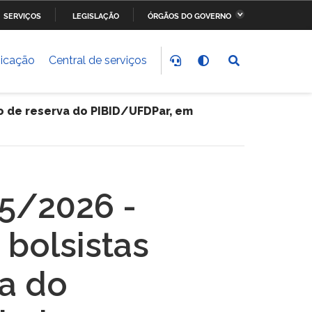
SERVIÇOS
LEGISLAÇÃO
ÓRGÃOS DO GOVERNO
stério da Fazenda
Ministério dos Transportes,
Portos e Aviação Civil
icação
Central de serviços
stério do
Ministério da Saúde
nvolvimento Social
ro de reserva do PIBID/UFDPar, em
stério do Meio Ambiente
Ministério do Esporte
stério dos Direitos
Secretaria-Geral da
15/2026 -
anos
Presidência da República
 bolsistas
va do