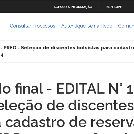
ACESSO À INFORMAÇÃO
PARTICIPE
Ministério da Defesa
Ministério das Relações
Mini
IR
Exteriores
PARA
Consultar Processos
Autentique-se na Rede
Comun
O
Ministério da Cultura
Ministério do Trabalho
Mini
CONTEÚDO
Dese
6 - PREG - Seleção de discentes bolsistas para cadast
24
ia
Ministério do Planejamento,
Ministério da Ciência,
Mini
Desenvolvimento e Gestão
Tecnologia, Inovações e
Comunicações
Ministério das Cidades
Ministério da Transparência
Mini
o final - EDITAL N° 
e Controladoria-Geral da
Hum
União
leção de discentes
Banco Central do Brasil
 cadastro de reser