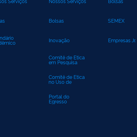
os Serviços
Nossos Serviços
Bolsas
as
Bolsas
SEMEX
ndário
Inovação
Empresas Jr.
dêmico
Comitê de Ética
em Pesquisa
(CEP)
Comitê de Ética
no Uso de
Animais (CEUA)
Portal do
Egresso