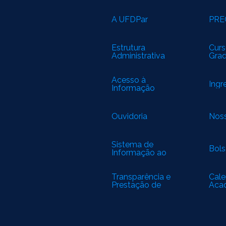
A UFDPar
PRE
Estrutura
Curs
Administrativa
Gra
Acesso à
Ingr
Informação
Ouvidoria
Noss
Sistema de
Bols
Informação ao
Cidadão
Transparência e
Cale
Prestação de
Aca
Contas