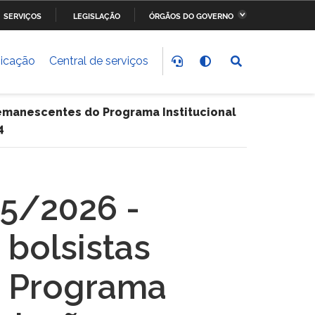
SERVIÇOS
LEGISLAÇÃO
ÓRGÃOS DO GOVERNO
stério da Fazenda
Ministério dos Transportes,
Portos e Aviação Civil
icação
Central de serviços
stério do
Ministério da Saúde
nvolvimento Social
 remanescentes do Programa Institucional
4
stério do Meio Ambiente
Ministério do Esporte
stério dos Direitos
Secretaria-Geral da
05/2026 -
anos
Presidência da República
 bolsistas
o Programa