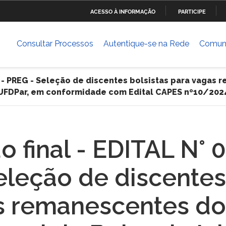
ACESSO À INFORMAÇÃO
PARTICIPE
Ministério da Defesa
Ministério das Relações
Mini
IR
Exteriores
PARA
Consultar Processos
Autentique-se na Rede
Comun
O
Ministério da Cultura
Ministério do Trabalho
Mini
CONTEÚDO
Dese
6 - PREG - Seleção de discentes bolsistas para vagas
D/UFDPar, em conformidade com Edital CAPES nº10/202
ia
Ministério do Planejamento,
Ministério da Ciência,
Mini
Desenvolvimento e Gestão
Tecnologia, Inovações e
Comunicações
Ministério das Cidades
Ministério da Transparência
Mini
o final - EDITAL N° 
e Controladoria-Geral da
Hum
União
leção de discentes
Banco Central do Brasil
s remanescentes d