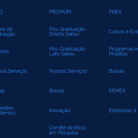
G
PROPOPI
PREX
os de
Pós-Graduação
Cursos e Ev
duação
Stricto Sensu
Pós-Graduação
Programas e
esso
Lato Sensu
Projetos
os Serviços
Nossos Serviços
Bolsas
as
Bolsas
SEMEX
ndário
Inovação
Empresas Jr.
dêmico
Comitê de Ética
em Pesquisa
(CEP)