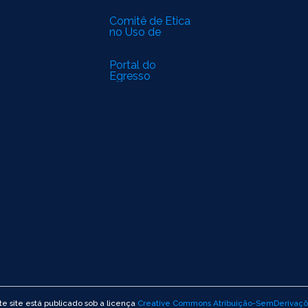
Comitê de Ética
no Uso de
Animais (CEUA)
Portal do
Egresso
e site está publicado sob a licença
Creative Commons Atribuição-SemDerivaçõ