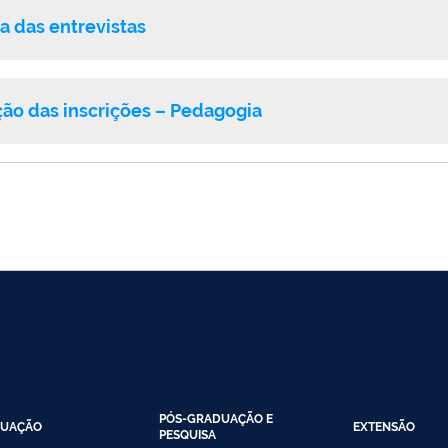
 das entrevistas
o das inscrições – Pedagogia
PÓS-GRADUAÇÃO E
UAÇÃO
EXTENSÃO
PESQUISA