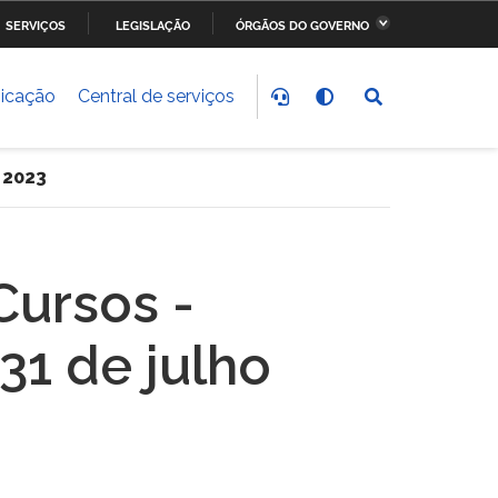
SERVIÇOS
LEGISLAÇÃO
ÓRGÃOS DO GOVERNO
stério da Fazenda
Ministério dos Transportes,
Portos e Aviação Civil
icação
Central de serviços
stério do
Ministério da Saúde
nvolvimento Social
e 2023
stério do Meio Ambiente
Ministério do Esporte
Cursos -
stério dos Direitos
Secretaria-Geral da
anos
Presidência da República
31 de julho