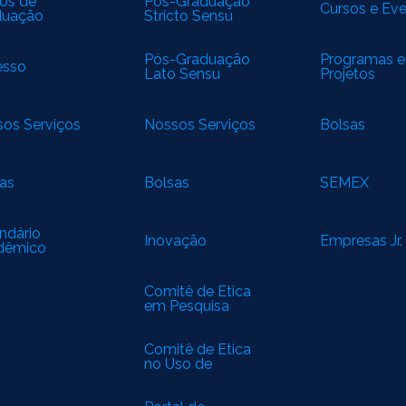
os de
Pós-Graduação
Cursos e Ev
duação
Stricto Sensu
Pós-Graduação
Programas e
esso
Lato Sensu
Projetos
os Serviços
Nossos Serviços
Bolsas
as
Bolsas
SEMEX
ndário
Inovação
Empresas Jr.
dêmico
Comitê de Ética
em Pesquisa
(CEP)
Comitê de Ética
no Uso de
Animais (CEUA)