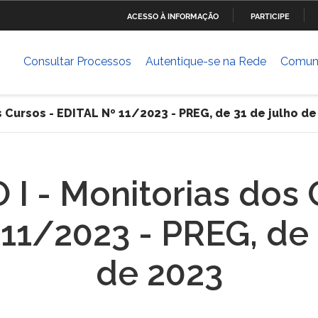
ACESSO À INFORMAÇÃO
PARTICIPE
Ministério da Defesa
Ministério das Relações
Mini
IR
Exteriores
PARA
Consultar Processos
Autentique-se na Rede
Comun
O
Ministério da Cultura
Ministério do Trabalho
Mini
CONTEÚDO
Dese
s Cursos - EDITAL Nº 11/2023 - PREG, de 31 de julho d
ia
Ministério do Planejamento,
Ministério da Ciência,
Mini
Desenvolvimento e Gestão
Tecnologia, Inovações e
Comunicações
 I - Monitorias dos 
Ministério das Cidades
Ministério da Transparência
Mini
e Controladoria-Geral da
Hum
11/2023 - PREG, de 
União
de 2023
Banco Central do Brasil