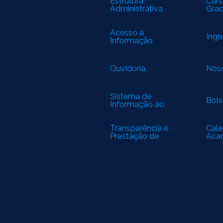
Estrutura
Curs
Administrativa
Gra
Acesso à
Ingr
Informação
Ouvidoria
Noss
Sistema de
Bols
Informação ao
Cidadão
Transparência e
Cale
Prestação de
Aca
Contas