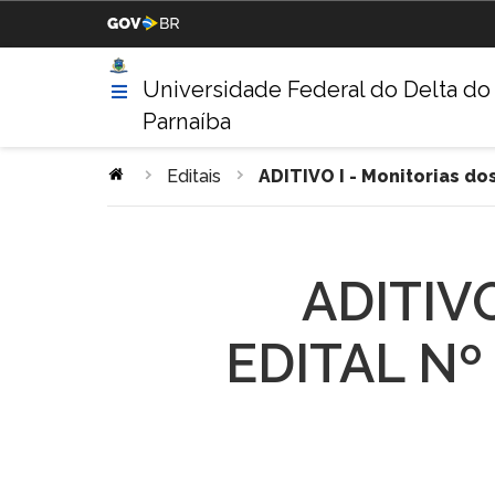
Casa Civil da Presidência da
Ministério da Justiça
República
Universidade Federal do Delta do
Parnaíba
Ministério da Agricultura,
Ministério da Educação
Pecuária e Abastecimento
Editais
ADITIVO I - Monitorias do
Ministério da Indústria,
Ministério de Minas e Energ
Comércio Exterior e Serviços
ADITIVO
Ministério do Turismo
Ministério da Integração
Nacional
EDITAL Nº 
Gabinete de Segurança
Advocacia-Geral da União
Institucional