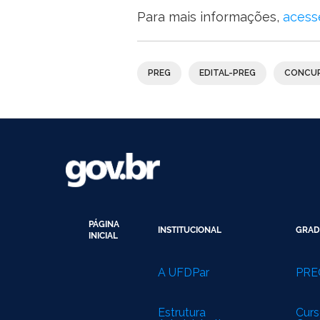
Para mais informações,
acesse
PREG
EDITAL-PREG
CONCUR
PÁGINA
INSTITUCIONAL
GRAD
INICIAL
A UFDPar
PRE
Estrutura
Curs