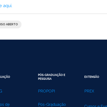
 aqui.
SO ABERTO
PÓS-GRADUAÇÃO E
UAÇÃO
EXTENSÃO
PESQUISA
G
PROPOPI
PREX
os de
Pós-Graduação
Cursos e Ev