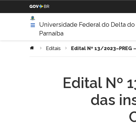
Casa Civil da Presidência da
Ministério da Justiça
República
Universidade Federal do Delta do
Parnaíba
Ministério da Agricultura,
Ministério da Educação
Pecuária e Abastecimento
Editais
Edital Nº 13/2023–PREG 
Ministério da Indústria,
Ministério de Minas e Energ
Comércio Exterior e Serviços
Edital Nº
Ministério do Turismo
Ministério da Integração
Nacional
das in
Gabinete de Segurança
Advocacia-Geral da União
Institucional