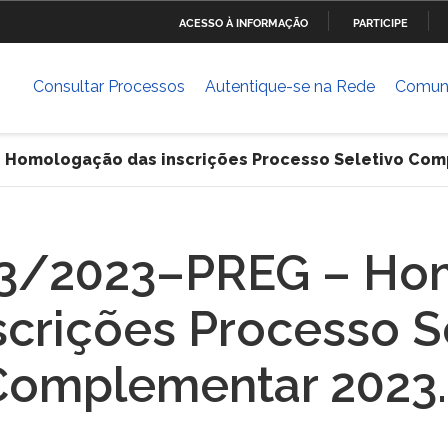
ACESSO À INFORMAÇÃO
PARTICIPE
Ministério da Defesa
Ministério das Relações
Mini
IR
Exteriores
PARA
Consultar Processos
Autentique-se na Rede
Comun
O
Ministério da Cultura
Ministério do Trabalho
Mini
CONTEÚDO
Dese
– Homologação das inscrições Processo Seletivo Com
ia
Ministério do Planejamento,
Ministério da Ciência,
Mini
Desenvolvimento e Gestão
Tecnologia, Inovações e
Comunicações
 13/2023–PREG – H
Ministério das Cidades
Ministério da Transparência
Mini
e Controladoria-Geral da
Hum
scrições Processo S
União
Complementar 2023.
Banco Central do Brasil