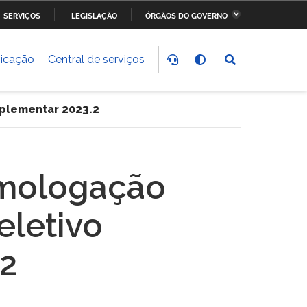
SERVIÇOS
LEGISLAÇÃO
ÓRGÃOS DO GOVERNO
stério da Fazenda
Ministério dos Transportes,
Portos e Aviação Civil
icação
Central de serviços
stério do
Ministério da Saúde
nvolvimento Social
plementar 2023.2
stério do Meio Ambiente
Ministério do Esporte
omologação
stério dos Direitos
Secretaria-Geral da
anos
Presidência da República
eletivo
2