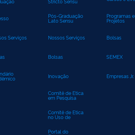
duação
Stricto Sensu
Pós-Graduação
Programas e
esso
Lato Sensu
Projetos
os Serviços
Nossos Serviços
Bolsas
as
Bolsas
SEMEX
ndário
Inovação
Empresas Jr.
dêmico
Comitê de Ética
em Pesquisa
(CEP)
Comitê de Ética
no Uso de
Animais (CEUA)
Portal do