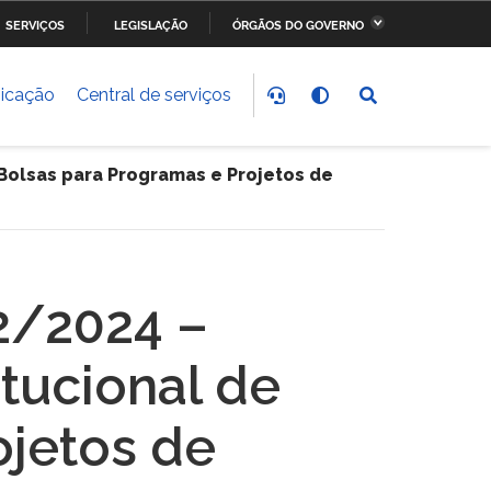
SERVIÇOS
LEGISLAÇÃO
ÓRGÃOS DO GOVERNO
stério da Fazenda
Ministério dos Transportes,
Portos e Aviação Civil
icação
Central de serviços
stério do
Ministério da Saúde
nvolvimento Social
 Bolsas para Programas e Projetos de
stério do Meio Ambiente
Ministério do Esporte
stério dos Direitos
Secretaria-Geral da
12/2024 –
anos
Presidência da República
tucional de
ojetos de