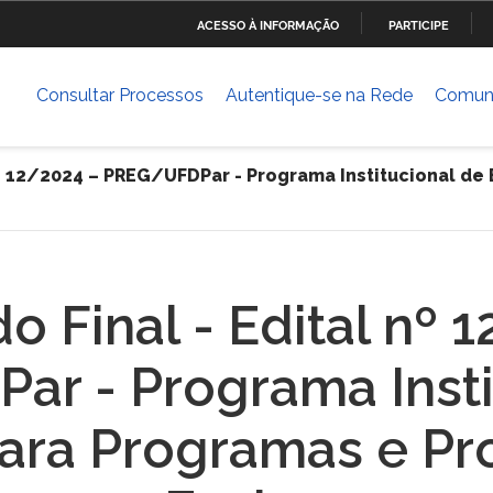
ACESSO À INFORMAÇÃO
PARTICIPE
Ministério da Defesa
Ministério das Relações
Mini
IR
Exteriores
PARA
Consultar Processos
Autentique-se na Rede
Comun
O
Ministério da Cultura
Ministério do Trabalho
Mini
CONTEÚDO
Dese
nº 12/2024 – PREG/UFDPar - Programa Institucional de
ia
Ministério do Planejamento,
Ministério da Ciência,
Mini
Desenvolvimento e Gestão
Tecnologia, Inovações e
Comunicações
Ministério das Cidades
Ministério da Transparência
Mini
o Final - Edital nº 
e Controladoria-Geral da
Hum
União
r - Programa Insti
Banco Central do Brasil
ara Programas e Pr