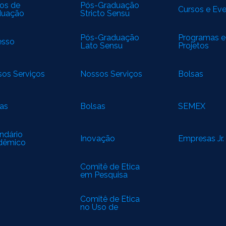
os de
Pós-Graduação
Cursos e Ev
duação
Stricto Sensu
Pós-Graduação
Programas e
esso
Lato Sensu
Projetos
os Serviços
Nossos Serviços
Bolsas
as
Bolsas
SEMEX
ndário
Inovação
Empresas Jr.
dêmico
Comitê de Ética
em Pesquisa
(CEP)
Comitê de Ética
no Uso de
Animais (CEUA)