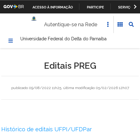
ACESSO À INFORMAÇÃO
PARTICIPE
SERVIÇOS
Casa Civil da Presidência da República
IR
Autentique-se na Rede
PARA
Ministério da Justiça
O
Universidade Federal do Delta do Parnaíba
CONTEÚDO
Ministério da Defesa
Ministério das Relações Exteriores
Editais PREG
Ministério da Fazenda
Ministério dos Transportes, Portos e Aviação Civil
publicado
09/08/2022 11h25,
última modificação
05/02/2026 12h07
Ministério da Agricultura, Pecuária e Abastecimento
Ministério da Educação
Histórico de editais UFPI/UFDPar
Ministério da Cultura