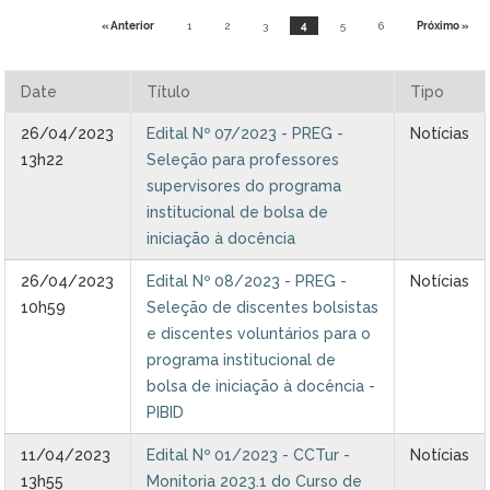
Ministério do Trabalho
« Anterior
1
2
3
4
5
6
Próximo »
Ministério do Desenvolvimento Social
Date
Título
Tipo
Ministério da Saúde
26/04/2023
Edital Nº 07/2023 - PREG -
Notícias
13h22
Seleção para professores
Ministério da Indústria, Comércio Exterior e Serviços
supervisores do programa
institucional de bolsa de
Ministério de Minas e Energia
iniciação à docência
26/04/2023
Edital Nº 08/2023 - PREG -
Notícias
Ministério do Planejamento, Desenvolvimento e Gestão
10h59
Seleção de discentes bolsistas
e discentes voluntários para o
Ministério da Ciência, Tecnologia, Inovações e Comunicações
programa institucional de
bolsa de iniciação à docência -
Ministério do Meio Ambiente
PIBID
Ministério do Esporte
11/04/2023
Edital Nº 01/2023 - CCTur -
Notícias
13h55
Monitoria 2023.1 do Curso de