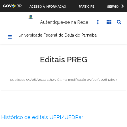
ACESSO À INFORMAÇÃO
PARTICIPE
SERVIÇOS
Casa Civil da Presidência da República
IR
Autentique-se na Rede
PARA
Ministério da Justiça
O
Universidade Federal do Delta do Parnaíba
CONTEÚDO
Ministério da Defesa
Ministério das Relações Exteriores
Editais PREG
Ministério da Fazenda
Ministério dos Transportes, Portos e Aviação Civil
publicado
09/08/2022 11h25,
última modificação
05/02/2026 12h07
Ministério da Agricultura, Pecuária e Abastecimento
Ministério da Educação
Histórico de editais UFPI/UFDPar
Ministério da Cultura