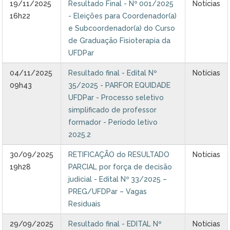
19/11/2025
Resultado Final - Nº 001/2025
Notícias
Ministério do Turismo
16h22
- Eleições para Coordenador(a)
e Subcoordenador(a) do Curso
Ministério da Integração Nacional
de Graduação Fisioterapia da
UFDPar
Ministério das Cidades
04/11/2025
Resultado final - Edital Nº
Notícias
Ministério da Transparência e Controladoria-Geral da União
09h43
35/2025 - PARFOR EQUIDADE
UFDPar - Processo seletivo
Ministério dos Direitos Humanos
simplificado de professor
formador - Período letivo
Secretaria-Geral da Presidência da República
2025.2
Gabinete de Segurança Institucional
30/09/2025
RETIFICAÇÃO do RESULTADO
Notícias
19h28
PARCIAL por força de decisão
Advocacia-Geral da União
judicial - Edital Nº 33/2025 –
PREG/UFDPar – Vagas
Banco Central do Brasil
Residuais
29/09/2025
Resultado final - EDITAL Nº
Notícias