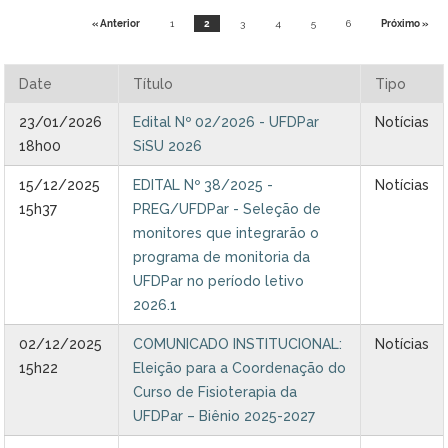
Ministério do Trabalho
« Anterior
1
2
3
4
5
6
Próximo »
Ministério do Desenvolvimento Social
Date
Título
Tipo
Ministério da Saúde
23/01/2026
Edital Nº 02/2026 - UFDPar
Notícias
18h00
SiSU 2026
Ministério da Indústria, Comércio Exterior e Serviços
15/12/2025
EDITAL Nº 38/2025 -
Notícias
15h37
PREG/UFDPar - Seleção de
Ministério de Minas e Energia
monitores que integrarão o
programa de monitoria da
Ministério do Planejamento, Desenvolvimento e Gestão
UFDPar no período letivo
2026.1
Ministério da Ciência, Tecnologia, Inovações e Comunicações
02/12/2025
COMUNICADO INSTITUCIONAL:
Notícias
Ministério do Meio Ambiente
15h22
Eleição para a Coordenação do
Curso de Fisioterapia da
Ministério do Esporte
UFDPar – Biênio 2025-2027