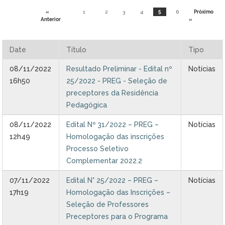
Ministério do Trabalho
«
1
2
3
4
5
6
Próximo
Anterior
»
Ministério do Desenvolvimento Social
Date
Título
Tipo
Ministério da Saúde
08/11/2022
Resultado Preliminar - Edital nº
Notícias
16h50
25/2022 - PREG - Seleção de
Ministério da Indústria, Comércio Exterior e Serviços
preceptores da Residência
Pedagógica
Ministério de Minas e Energia
08/11/2022
Edital Nº 31/2022 – PREG –
Notícias
Ministério do Planejamento, Desenvolvimento e Gestão
12h49
Homologação das inscrições
Processo Seletivo
Ministério da Ciência, Tecnologia, Inovações e Comunicações
Complementar 2022.2
07/11/2022
Edital N° 25/2022 – PREG –
Notícias
Ministério do Meio Ambiente
17h19
Homologação das Inscrições –
Seleção de Professores
Ministério do Esporte
Preceptores para o Programa