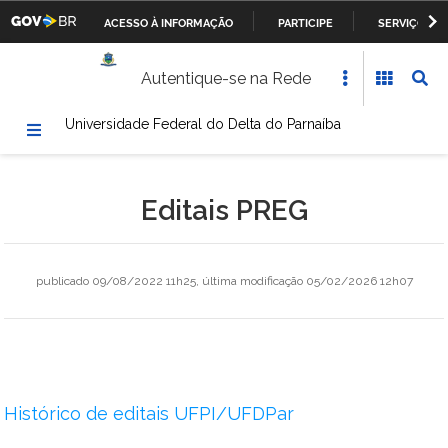
ACESSO À INFORMAÇÃO
PARTICIPE
SERVIÇOS
Casa Civil da Presidência da República
IR
Autentique-se na Rede
PARA
Ministério da Justiça
O
Universidade Federal do Delta do Parnaíba
CONTEÚDO
Ministério da Defesa
Ministério das Relações Exteriores
Editais PREG
Ministério da Fazenda
Ministério dos Transportes, Portos e Aviação Civil
publicado
09/08/2022 11h25,
última modificação
05/02/2026 12h07
Ministério da Agricultura, Pecuária e Abastecimento
Ministério da Educação
Histórico de editais UFPI/UFDPar
Ministério da Cultura