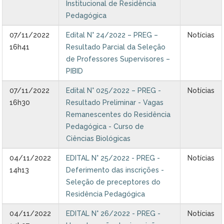
Institucional de Residência
Ministério do Turismo
Pedagógica
Ministério da Integração Nacional
07/11/2022
Edital N° 24/2022 – PREG –
Notícias
16h41
Resultado Parcial da Seleção
Ministério das Cidades
de Professores Supervisores –
PIBID
Ministério da Transparência e Controladoria-Geral da União
07/11/2022
Edital N° 025/2022 – PREG -
Notícias
Ministério dos Direitos Humanos
16h30
Resultado Preliminar - Vagas
Remanescentes do Residência
Secretaria-Geral da Presidência da República
Pedagógica - Curso de
Ciências Biológicas
Gabinete de Segurança Institucional
04/11/2022
EDITAL N° 25/2022 - PREG -
Notícias
14h13
Deferimento das inscrições -
Advocacia-Geral da União
Seleção de preceptores do
Residência Pedagógica
Banco Central do Brasil
04/11/2022
EDITAL N° 26/2022 - PREG -
Notícias