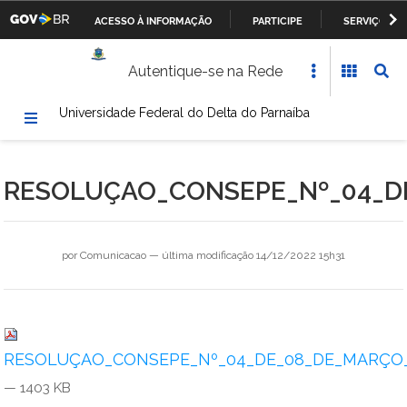
ACESSO À INFORMAÇÃO
PARTICIPE
SERVIÇOS
Casa Civil da Presidência da República
IR
Autentique-se na Rede
PARA
Ministério da Justiça
O
Universidade Federal do Delta do Parnaíba
CONTEÚDO
Ministério da Defesa
Ministério das Relações Exteriores
RESOLUÇAO_CONSEPE_Nº_04_DE
Ministério da Fazenda
Ministério dos Transportes, Portos e Aviação Civil
por
Comunicacao
—
última modificação
14/12/2022 15h31
Ministério da Agricultura, Pecuária e Abastecimento
Ministério da Educação
RESOLUÇAO_CONSEPE_Nº_04_DE_08_DE_MARÇO_D
Ministério da Cultura
— 1403 KB