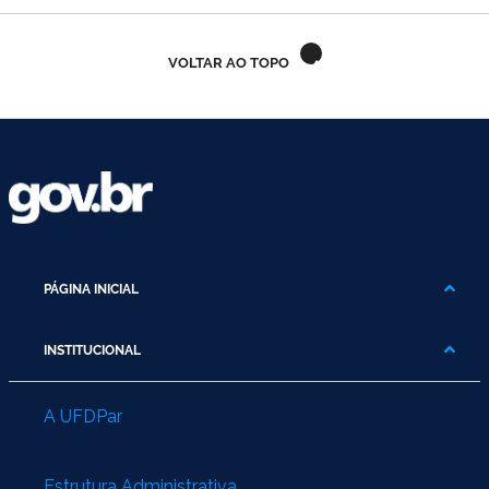
Ministério do Trabalho
VOLTAR AO TOPO
Ministério do Desenvolvimento Social
Ministério da Saúde
Ministério da Indústria, Comércio Exterior e Serviços
Ministério de Minas e Energia
Ministério do Planejamento, Desenvolvimento e Gestão
PÁGINA INICIAL
Ministério da Ciência, Tecnologia, Inovações e Comunicações
INSTITUCIONAL
Ministério do Meio Ambiente
A UFDPar
Ministério do Esporte
Estrutura Administrativa