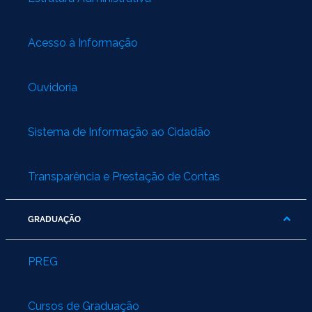
Ministério do Turismo
Ministério da Integração Nacional
Acesso à Informação
Ministério das Cidades
Ouvidoria
Ministério da Transparência e Controladoria-Geral da União
Sistema de Informação ao Cidadão
Ministério dos Direitos Humanos
Secretaria-Geral da Presidência da República
Transparência e Prestação de Contas
Gabinete de Segurança Institucional
GRADUAÇÃO
Advocacia-Geral da União
PREG
Banco Central do Brasil
Cursos de Graduação