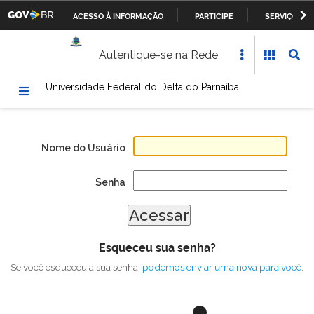
ACESSO À INFORMAÇÃO
PARTICIPE
SERVIÇOS
Casa Civil da Presidência da República
IR
Autentique-se na Rede
PARA
Ministério da Justiça
O
Universidade Federal do Delta do Parnaíba
CONTEÚDO
Ministério da Defesa
Ministério das Relações Exteriores
Nome do Usuário
Ministério da Fazenda
Senha
Ministério dos Transportes, Portos e Aviação Civil
Ministério da Agricultura, Pecuária e Abastecimento
Esqueceu sua senha?
Ministério da Educação
Se você esqueceu a sua senha,
podemos enviar uma nova para você
.
Ministério da Cultura