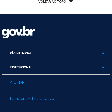
VOLTAR AO TOPO
Ministério do Trabalho
Ministério do Desenvolvimento Social
Ministério da Saúde
Ministério da Indústria, Comércio Exterior e Serviços
Ministério de Minas e Energia
PÁGINA INICIAL
Ministério do Planejamento, Desenvolvimento e Gestão
INSTITUCIONAL
Ministério da Ciência, Tecnologia, Inovações e Comunicações
A UFDPar
Ministério do Meio Ambiente
Estrutura Administrativa
Ministério do Esporte