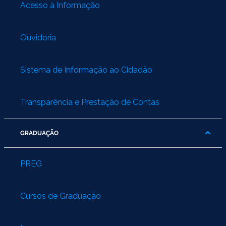
Ministério do Turismo
Acesso à Informação
Ministério da Integração Nacional
Ouvidoria
Ministério das Cidades
Sistema de Informação ao Cidadão
Ministério da Transparência e Controladoria-Geral da União
Ministério dos Direitos Humanos
Transparência e Prestação de Contas
Secretaria-Geral da Presidência da República
GRADUAÇÃO
Gabinete de Segurança Institucional
PREG
Advocacia-Geral da União
Cursos de Graduação
Banco Central do Brasil