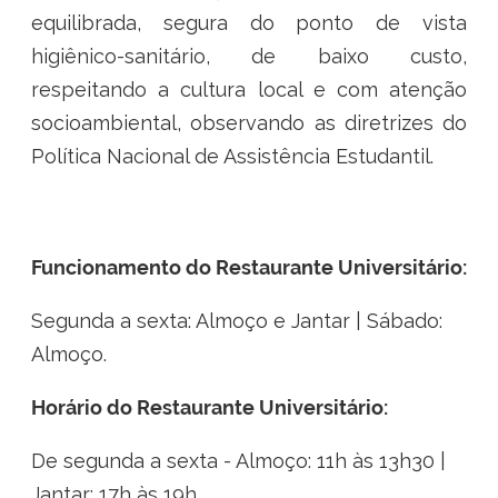
equilibrada, segura do ponto de vista
Ministério do Trabalho
higiênico-sanitário, de baixo custo,
Ministério do Desenvolvimento Social
respeitando a cultura local e com atenção
socioambiental, observando as diretrizes do
Ministério da Saúde
Política Nacional de Assistência Estudantil.
Ministério da Indústria, Comércio Exterior e Serviços
Ministério de Minas e Energia
Funcionamento do Restaurante Universitário:
Ministério do Planejamento, Desenvolvimento e Gestão
Segunda a sexta: Almoço e Jantar | Sábado:
Ministério da Ciência, Tecnologia, Inovações e Comunicações
Almoço.
Ministério do Meio Ambiente
Horário do Restaurante Universitário:
Ministério do Esporte
De segunda a sexta - Almoço: 11h às 13h30 |
Jantar: 17h às 19h