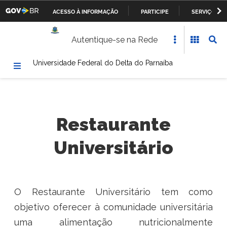
ACESSO À INFORMAÇÃO
PARTICIPE
SERVIÇOS
Casa Civil da Presidência da República
IR
Autentique-se na Rede
PARA
Ministério da Justiça
O
Universidade Federal do Delta do Parnaíba
CONTEÚDO
Ministério da Defesa
Ministério das Relações Exteriores
Ministério da Fazenda
Restaurante
Universitário
Ministério dos Transportes, Portos e Aviação Civil
Ministério da Agricultura, Pecuária e Abastecimento
Ministério da Educação
O Restaurante Universitário tem como
objetivo oferecer à comunidade universitária
Ministério da Cultura
uma alimentação nutricionalmente