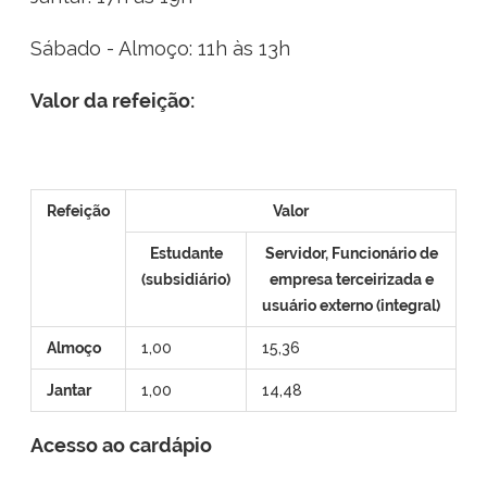
Ministério do Turismo
Sábado - Almoço: 11h às 13h
Ministério da Integração Nacional
Valor da refeição:
Ministério das Cidades
Ministério da Transparência e Controladoria-Geral da União
Refeição
Valor
Ministério dos Direitos Humanos
Estudante
Servidor, Funcionário de
Secretaria-Geral da Presidência da República
(subsidiário)
empresa terceirizada e
usuário externo (integral)
Gabinete de Segurança Institucional
Almoço
1,00
15,36
Advocacia-Geral da União
Jantar
1,00
14,48
Banco Central do Brasil
Acesso ao cardápio